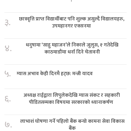
छात्रवृत्ति प्राप्त विद्यार्थीबाट पनि शुल्क असुल्दै विद्यालयहरु,
३.
उपमहानगर एक्सनमा
धनुषामा ‘साहु महाजन’ले निकाले जुलुस, १ गतेदेखि
४.
काठमाडौंमा धर्ना दिने चेतावनी
५.
ग्यास अभाव केही दिनमै हट्छ: मन्त्री यादव
अध्यक्ष राईद्वारा लिपुलेकदेखि ग्यास संकट र सहकारी
६.
पीडितसम्मका विषयमा सरकारको ध्यानाकर्षण
लाभाशं घोषणा गर्ने पहिलो बैंक बन्यो कामना सेवा विकास
७.
बैंक