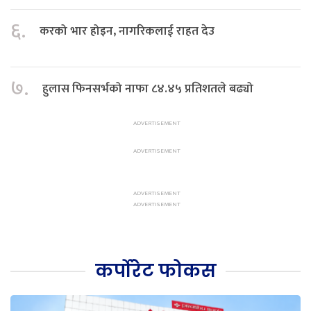
६.
करको भार होइन, नागरिकलाई राहत देउ
७.
हुलास फिनसर्भको नाफा ८४.४५ प्रतिशतले बढ्यो
कर्पोरेट फोकस