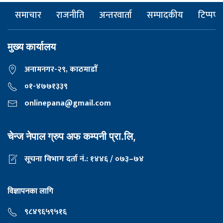
समाचार
राजनीति
अन्तरवार्ता
सम्पादकीय
टिप्पणी
मुख्य कार्यालय
अनामनगर-२९, काठमाडाैँ
०१-४७७१३३९
onlinepana@gmail.com
चेन्ज नेपाल ग्रुप अफ कम्पनी प्रा.लि,
सूचना विभाग दर्ता नं.: १४४६ / ०७३–७४
विज्ञापनका लागि
९८४९६५९५१६