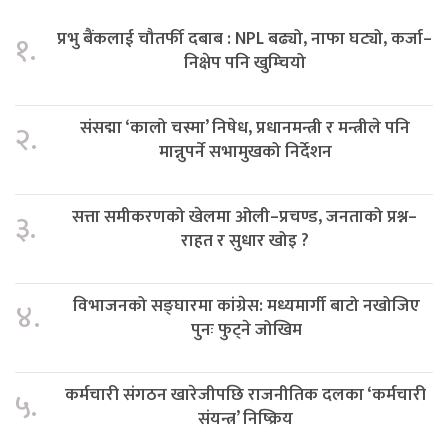
प्रभु बैंकलाई चौतर्फी दबाब : NPL बढ्यो, नाफा घट्यो, कर्जा–
१.
निक्षेप पनि खुम्चियो
संसद्मा ‘कालो चस्मा’ निषेध, प्रधानमन्त्री र मन्त्रीले पनि
२.
मान्नुपर्ने सभामुखको निर्देशन
सत्ता समीकरणको खेलमा ओली–प्रचण्ड, जनताको प्रश्न–
३.
राहत र सुधार खोइ ?
विभाजनको सङ्घारमा कांग्रेस: मध्यमार्गी बाटो नखोजिए
४.
पुनः फुट्ने जोखिम
कर्मचारी संगठन खारेजीपछि राजनीतिक दलका ‘कर्मचारी
५.
संयन्त्र’ निष्क्रिय