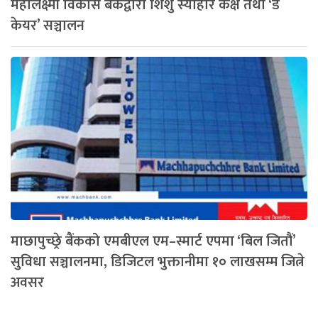
महालक्ष्मी विकास बैंकद्वारा शिशु स्याहार कक्ष तथा ‘डे
केयर’ सञ्चालन
माछापुच्छ्रे बैंकको एमबीएल एम–स्मार्ट एपमा ‘बिल जितौं’
सुविधा सञ्चालनमा, डिजिटल भुक्तानीमा १० लाखसम्म जित्ने
अवसर