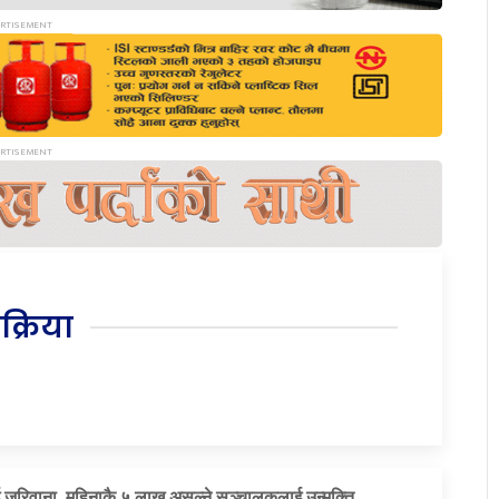
िक्रिया
 जरिवाना, महिनाकै ५ लाख असुल्ने सञ्चालकलाई उन्मुक्ति