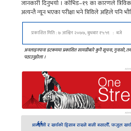
जानकारी दिनुभयो । कोभिड–१९ का कारणले त्रिविका 
अत्यन्तै न्यून भएका परीक्षा भने त्रिविले अहिले पनि
प्रकाशित मिति : ७ आश्विन २०७७, बुधबार १५:५९ : बजे
अनलाइनपाना डटकममा प्रकाशित सामग्रीबारे कुनै सूचना, गुनासो, 
पठाउनुहोला ।