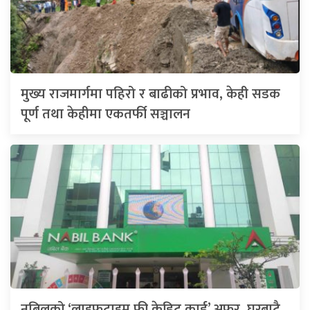
मुख्य राजमार्गमा पहिरो र बाढीको प्रभाव, केही सडक
पूर्ण तथा केहीमा एकतर्फी सञ्चालन
नबिलको ‘लाइफटाइम फ्री क्रेडिट कार्ड’ अफर, घरबाटै