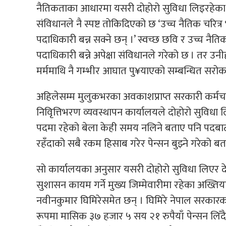
नैतिकताका आधारमा यसरी दोहोरो सुविधा लिइरहेका छन
संविधानले नै स्पष्ट तोकिदिएको छ ‘उच्च नैतिक चरित्र
पदाधिकारी बन्न सक्ने छन् ।’ स्वच्छ छवि र उच्च नै
पदाधिकारी बन्ने अपेक्षा संविधानले गरेको छ । तर उनीह
मर्ममाथि नै गम्भीर आघात पु¥याएको सम्बन्धित सर
अहिलेसम्म मुलुकभरका अवकाशप्राप्त सरकारी कर्मचा
निविृत्तिभरण व्यवस्थापन कार्यालयले दोहोरो सुविध
पदमा रहेको बेला केही समय नलिने बताए पनि पदबाट ब
रहँदाको सबै रकम हिसाब गरेर पेन्सन बुझ्ने गरेको ब
सो कार्यालयका अनुसार यसरी दोहोरो सुविधा लिएर देशको 
सुशासन कायम गर्ने मुख्य जिम्मेवारीमा रहेका अख्तिय
नवीनकुमार घिमिरेसमेत छन् । घिमिरे नेपाल सरकारका 
रूपमा मासिक ३७ हजार ५ सय २१ रुपैयाँ पेन्सन लिँ