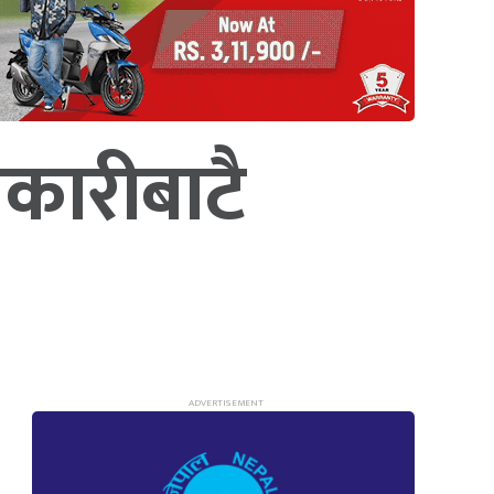
िकारीबाटै