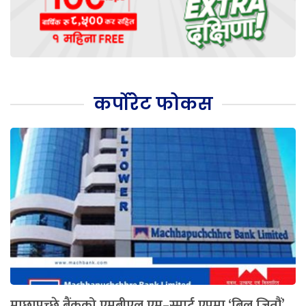
कर्पोरेट फोकस
माछापुच्छ्रे बैंकको एमबीएल एम–स्मार्ट एपमा ‘बिल जितौं’