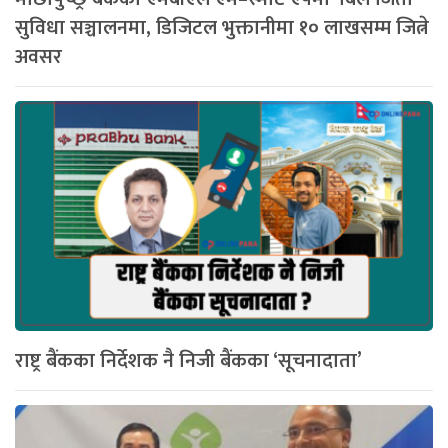
सुविधा सञ्चालनमा, डिजिटल भुक्तानीमा १० लाखसम्म जित्ने
अवसर
राष्ट्र बैंकका निर्देशक नै निजी बैंकका ‘सूचनादाता’