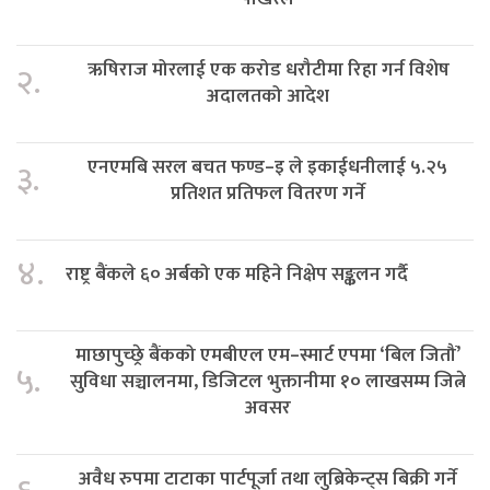
ऋषिराज मोरलाई एक करोड धरौटीमा रिहा गर्न विशेष
२.
अदालतको आदेश
एनएमबि सरल बचत फण्ड–इ ले इकाईधनीलाई ५.२५
३.
प्रतिशत प्रतिफल वितरण गर्ने
४.
राष्ट्र बैंकले ६० अर्बको एक महिने निक्षेप सङ्कलन गर्दै
माछापुच्छ्रे बैंकको एमबीएल एम–स्मार्ट एपमा ‘बिल जितौं’
५.
सुविधा सञ्चालनमा, डिजिटल भुक्तानीमा १० लाखसम्म जित्ने
अवसर
अवैध रुपमा टाटाका पार्टपूर्जा तथा लुब्रिकेन्ट्स बिक्री गर्ने