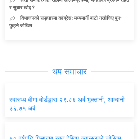
र सुधार खोइ ?
विभाजनको सङ्घारमा कांग्रेस: मध्यमार्गी बाटो नखोजिए पुनः
फुट्ने जोखिम
थप समाचार
स्वास्थ्य बीमा बोर्डद्धारा २९.८६ अर्ब भुक्तानी, आम्दानी
३६.७५ अर्ब
५० वर्षपछि पिसाबमा रगत देखिए क्यान्सरको जोखिम