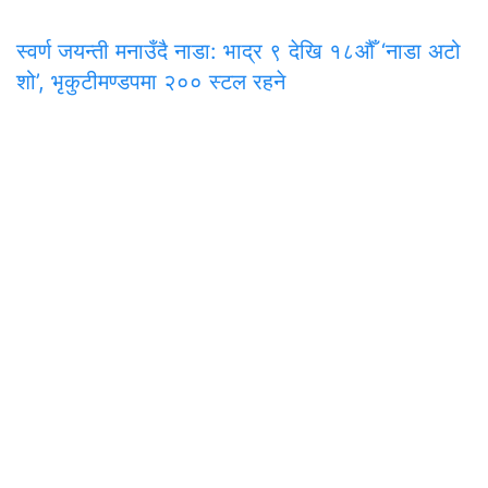
स्वर्ण जयन्ती मनाउँदै नाडा: भाद्र ९ देखि १८औँ ‘नाडा अटो
शो’, भृकुटीमण्डपमा २०० स्टल रहने
समाचार
राजनीति
अन्तरवार्ता
सम्पादकीय
टिप्पणी
अर्थ
प
मुख्य कार्यालय
अनामनगर-२९, काठमाडाैँ
०१-४७७१३३९
onlinepana@gmail.com