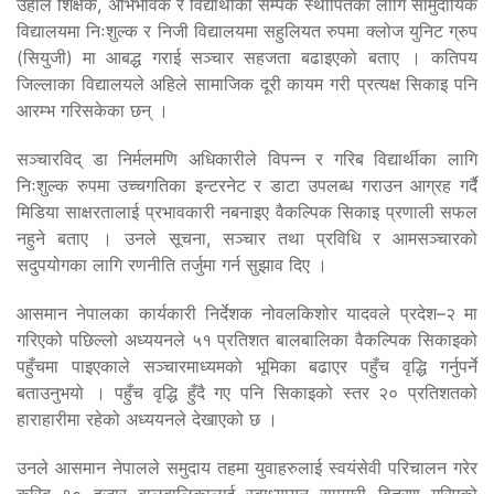
उहाँले शिक्षक, अभिभावक र विद्यार्थीको सम्पर्क स्थापितका लागि सामुदायिक
विद्यालयमा निःशुल्क र निजी विद्यालयमा सहुलियत रुपमा क्लोज युनिट ग्रुप
(सियुजी) मा आबद्ध गराई सञ्चार सहजता बढाइएको बताए । कतिपय
जिल्लाका विद्यालयले अहिले सामाजिक दूरी कायम गरी प्रत्यक्ष सिकाइ पनि
आरम्भ गरिसकेका छन् ।
सञ्चारविद् डा निर्मलमणि अधिकारीले विपन्न र गरिब विद्यार्थीका लागि
निःशुल्क रुपमा उच्चगतिका इन्टरनेट र डाटा उपलब्ध गराउन आग्रह गर्दै
मिडिया साक्षरतालाई प्रभावकारी नबनाइए वैकल्पिक सिकाइ प्रणाली सफल
नहुने बताए । उनले सूचना, सञ्चार तथा प्रविधि र आमसञ्चारको
सदुपयोगका लागि रणनीति तर्जुमा गर्न सुझाव दिए ।
आसमान नेपालका कार्यकारी निर्देशक नोवलकिशोर यादवले प्रदेश–२ मा
गरिएको पछिल्लो अध्ययनले ५१ प्रतिशत बालबालिका वैकल्पिक सिकाइको
पहुँचमा पाइएकाले सञ्चारमाध्यमको भूमिका बढाएर पहुँच वृद्धि गर्नुपर्ने
बताउनुभयो । पहुँच वृद्धि हुँदै गए पनि सिकाइको स्तर २० प्रतिशतको
हाराहारीमा रहेको अध्ययनले देखाएको छ ।
उनले आसमान नेपालले समुदाय तहमा युवाहरुलाई स्वयंसेवी परिचालन गरेर
करिब १० हजार बालबालिकालाई स्वाध्यायन सामग्री वितरण गरिएको