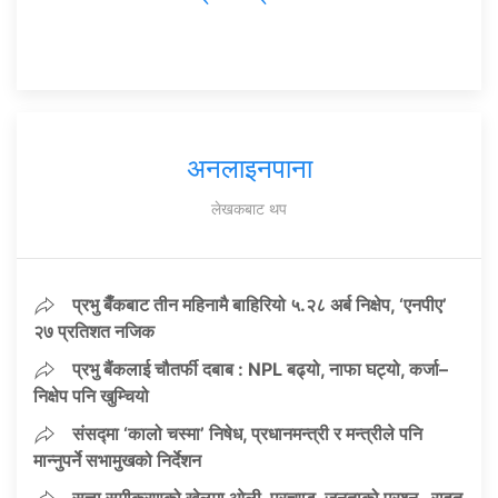
अनलाइनपाना
लेखकबाट थप
प्रभु बैँकबाट तीन महिनामै बाहिरियो ५.२८ अर्ब निक्षेप, ‘एनपीए’
२७ प्रतिशत नजिक
प्रभु बैंकलाई चौतर्फी दबाब : NPL बढ्यो, नाफा घट्यो, कर्जा–
निक्षेप पनि खुम्चियो
संसद्मा ‘कालो चस्मा’ निषेध, प्रधानमन्त्री र मन्त्रीले पनि
मान्नुपर्ने सभामुखको निर्देशन
सत्ता समीकरणको खेलमा ओली–प्रचण्ड, जनताको प्रश्न– राहत