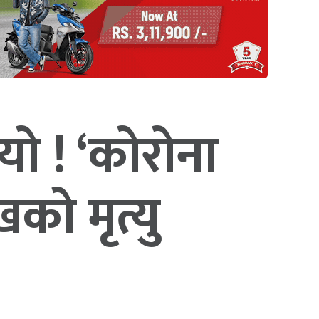
ो ! ‘कोरोना
ो मृत्यु