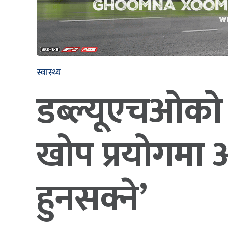
स्वास्थ्य
डब्ल्यूएचओको 
खोप प्रयोगमा 
हुनसक्ने’