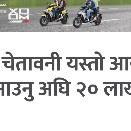
चेतावनी यस्तो आय
आउनु अघि २० लाखक