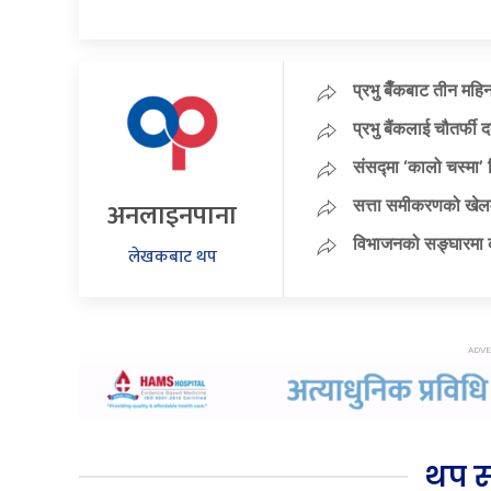
प्रभु बैँकबाट तीन महि
प्रभु बैंकलाई चौतर्फी 
संसद्मा ‘कालो चस्मा’ नि
अनलाइनपाना
सत्ता समीकरणको खेलम
विभाजनको सङ्घारमा कां
लेखकबाट थप
थप 