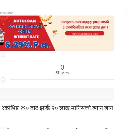
0
Shares
इरस ९कोभिड १९० बाट झण्डै २० लाख मानिसको ज्यान जान