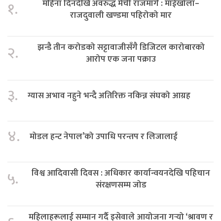
महिना दिनदेखि अवरुद्ध मेची राजमार्ग : माईखोला–
१.
राजदुवाली खण्डमा पहिरोको मार
झन्डै तीन करोडको सट्टावाजीसँगै डिजिटल कारोबारको
२.
आरोप एक जना पक्राउ
३.
ग्यास अभाव नहुने भन्दै अतिरिक्त नकिन्न संघको आग्रह
४.
मोडल हन्ट नेपाल’को उपाधि परन्तप र लिजालाई
विश्व आदिवासी दिवस : अधिकार कार्यान्वयनदेखि पहिचान
५.
संरक्षणसम्म जोड
महिलाहरूलाई सम्मान गर्दै इसेवाले आयोजना गर्‍यो ‘श्रावण र