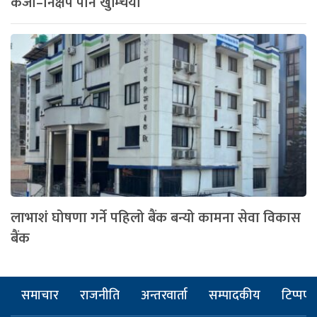
कर्जा–निक्षेप पनि खुम्चियो
लाभाशं घोषणा गर्ने पहिलो बैंक बन्यो कामना सेवा विकास
बैंक
समाचार
राजनीति
अन्तरवार्ता
सम्पादकीय
टिप्पणी