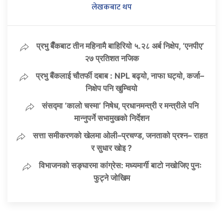
लेखकबाट थप
प्रभु बैँकबाट तीन महिनामै बाहिरियो ५.२८ अर्ब निक्षेप, ‘एनपीए’
२७ प्रतिशत नजिक
प्रभु बैंकलाई चौतर्फी दबाब : NPL बढ्यो, नाफा घट्यो, कर्जा–
निक्षेप पनि खुम्चियो
संसद्मा ‘कालो चस्मा’ निषेध, प्रधानमन्त्री र मन्त्रीले पनि
मान्नुपर्ने सभामुखको निर्देशन
सत्ता समीकरणको खेलमा ओली–प्रचण्ड, जनताको प्रश्न– राहत
र सुधार खोइ ?
विभाजनको सङ्घारमा कांग्रेस: मध्यमार्गी बाटो नखोजिए पुनः
फुट्ने जोखिम