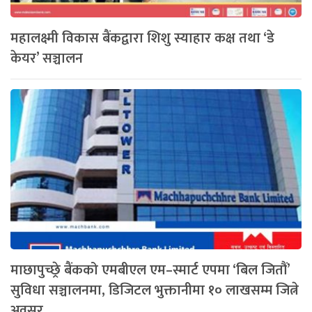
महालक्ष्मी विकास बैंकद्वारा शिशु स्याहार कक्ष तथा ‘डे
केयर’ सञ्चालन
माछापुच्छ्रे बैंकको एमबीएल एम–स्मार्ट एपमा ‘बिल जितौं’
सुविधा सञ्चालनमा, डिजिटल भुक्तानीमा १० लाखसम्म जित्ने
अवसर