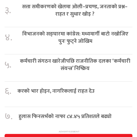
सत्ता समीकरणको खेलमा ओली–प्रचण्ड, जनताको प्रश्न–
३.
राहत र सुधार खोइ ?
विभाजनको सङ्घारमा कांग्रेस: मध्यमार्गी बाटो नखोजिए
४.
पुनः फुट्ने जोखिम
कर्मचारी संगठन खारेजीपछि राजनीतिक दलका ‘कर्मचारी
५.
संयन्त्र’ निष्क्रिय
६.
करको भार होइन, नागरिकलाई राहत देउ
७.
हुलास फिनसर्भको नाफा ८४.४५ प्रतिशतले बढ्यो