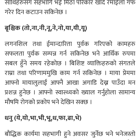
साथिहरुसँग सहभागि भई मिठा परिकार खादै रमाईलो गफ
गरेर दिन कटाउन सकिनेछ ।
बृश्चिक (तो,ना,नी,नू,ने,नो,या,यी,यू)
लगनशिल तथा ईमान्दारिता पुर्वक गरिएको कामहरु
सफलता पुर्वक सम्पन्न गर्न सकिनेछ भने आर्थिक रुपमा
सबल हुँने समय रहेकोछ । बिशिष्ट व्याक्तिहरुको संगतले
राम्रा तथा परिणाममुखि काम गर्न सकिनेछ । माया प्रेममा
आफ्नो मायालुलाई आफ्नै आखा अगाडि देख्न पाउँदा मन
प्रशन्न हुनेछ । आफ्नो स्वास्थ्यको ख्याल गर्नुहोला सामान्य
मौषमि रोगको प्रकोप भने देखिन सक्छ ।
धनु (ये,यो,भा,भी,भू,ध,फा,ढा,भे)
बौद्धिक कार्यमा सहभागी हुने अवसर जुर्नेछ भने भनेजस्तो