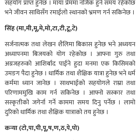
सहयोग प्राप्त हुनेछ । माया प्रेममा नजिक हुने समय रहेकोछ
भने जीवन साथिसँग रमाईलो स्थानको भ्रमण गर्न सकिनेछ ।
सिंह (मा,मी,मू,मे,मो,टा,टी,टू,टे)
सर्जनात्मक तथा लेखन शैलिमा बिकास हुनेछ भने अध्ययन
अध्यापनमा बिजयको योग रहेकोछ । आफ्ना गुरु तथा
अग्रजहरुको आशिर्बाद पाईने हुदा मनमा एक किसिमको
उमङग पैदा हुनेछ । धार्मिक तथा शैक्षिक यात्रा हुनेछ भने धर्म
कर्ममा ध्यान जानेछ । साथभाईको सहयोगले राम्रा तथा
परिणाममुखि काम गर्न सकिनेछ । आफ्नो सस्कार तथा
सस्कृतीको जगेर्ना गर्ने काममा समय दिनु पर्नेछ । लामो
दुरिको धार्मिक तथा शैक्षिक यात्राको तय हुनेछ ।
कन्या (टो,पा,पी,पू,ष,ण,ठ,पे,पो)