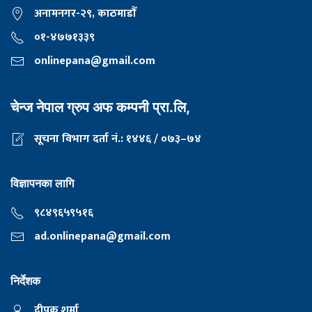
अनामनगर-२९, काठमाडाैँ
०१-४७७१३३९
onlinepana@gmail.com
चेन्ज नेपाल ग्रुप अफ कम्पनी प्रा.लि,
सूचना विभाग दर्ता नं.: १४४६ / ०७३–७४
विज्ञापनका लागि
९८४९६५९५१६
ad.onlinepana@gmail.com
निर्देशक
दीपक शर्मा