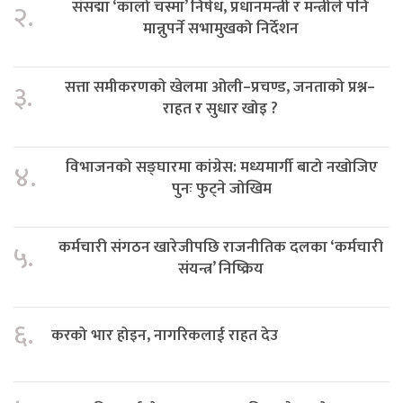
संसद्मा ‘कालो चस्मा’ निषेध, प्रधानमन्त्री र मन्त्रीले पनि
२.
मान्नुपर्ने सभामुखको निर्देशन
सत्ता समीकरणको खेलमा ओली–प्रचण्ड, जनताको प्रश्न–
३.
राहत र सुधार खोइ ?
विभाजनको सङ्घारमा कांग्रेस: मध्यमार्गी बाटो नखोजिए
४.
पुनः फुट्ने जोखिम
कर्मचारी संगठन खारेजीपछि राजनीतिक दलका ‘कर्मचारी
५.
संयन्त्र’ निष्क्रिय
६.
करको भार होइन, नागरिकलाई राहत देउ