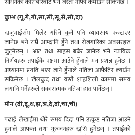
साधनको कारोबारबाट भने जस्तो नाफाँ कमाउँन सकिनेछ ।
कुम्भ (गू,गे,गो,सा,सी,सू,से,सो,दा)
दाजुभाईसँग मिलेर गरिने कुनै पनि व्यावसाय फस्टाएर
जानेछ भने राम्रै आम्दानि हुँने तथा रोजगारिका अवसरहरु
जुट्नेछन् । आट तथा साहस बढेर जानेछ भने न्यायिक
निर्णयहरु तपाईकै पक्षमा आउँने हुँनाले मन प्रशन्न हुनेछ ।
अध्यानमा प्रगति भएर जाने हुँनाले नतिजा आफैतिर ल्याउँन
सकिनेछ । खेलकुद तथा यस्तै शाहशिलो काममा समय
लगानि गर्नेहरुले सकारात्मक नतिजा हात पार्नेछन् ।
मीन (दी,दू,थ,झ,ञ,दे,दो,चा,ची)
पढाई लेखाईमा थोरै समय दिदा पनि उत्कृष्ट नतिजा आउने
हुनाले आफन्त तथा गुरुजनहरु खुसि हुनेछन् । तपाईको