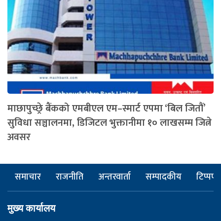
माछापुच्छ्रे बैंकको एमबीएल एम–स्मार्ट एपमा ‘बिल जितौं’
सुविधा सञ्चालनमा, डिजिटल भुक्तानीमा १० लाखसम्म जित्ने
अवसर
समाचार
राजनीति
अन्तरवार्ता
सम्पादकीय
टिप्पणी
मुख्य कार्यालय