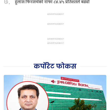
७.
हुलास फिनसर्भको नाफा ८४.४५ प्रतिशतले बढ्यो
कर्पोरेट फोकस