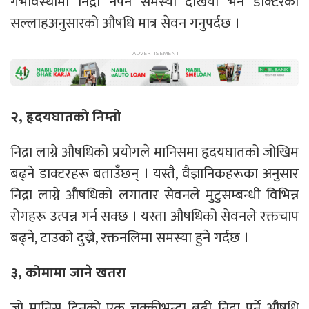
गर्भावस्थामा निद्रा नपर्ने समस्या देखियो भने डाक्टरको
सल्लाहअनुसारको औषधि मात्र सेवन गनुपर्दछ ।
२, हृदयघातको निम्तो
निद्रा लाग्ने औषधिको प्रयोगले मानिसमा हृदयघातको जोखिम
बढ्ने डाक्टरहरू बताउँछन् । यस्तै, वैज्ञानिकहरूका अनुसार
निद्रा लाग्ने औषधिको लगातार सेवनले मुटुसम्बन्धी विभिन्न
रोगहरू उत्पन्न गर्न सक्छ । यस्ता औषधिको सेवनले रक्तचाप
बढ्ने, टाउको दुख्ने, रक्तनलिमा समस्या हुने गर्दछ ।
३, कोमामा जाने खतरा
जो मानिस दिनको एक चक्कीभन्दा बढी निद्रा पर्ने औषधि