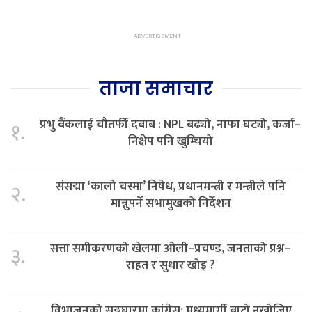
ताजा समाचार
प्रभु बैंकलाई चौतर्फी दबाब : NPL बढ्यो, नाफा घट्यो, कर्जा–
१.
निक्षेप पनि खुम्चियो
संसद्मा ‘कालो चस्मा’ निषेध, प्रधानमन्त्री र मन्त्रीले पनि
२.
मान्नुपर्ने सभामुखको निर्देशन
सत्ता समीकरणको खेलमा ओली–प्रचण्ड, जनताको प्रश्न–
३.
राहत र सुधार खोइ ?
विभाजनको सङ्घारमा कांग्रेस: मध्यमार्गी बाटो नखोजिए