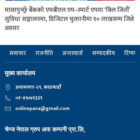
माछापुच्छ्रे बैंकको एमबीएल एम–स्मार्ट एपमा ‘बिल जितौं’
सुविधा सञ्चालनमा, डिजिटल भुक्तानीमा १० लाखसम्म जित्ने
अवसर
समाचार
राजनीति
अन्तरवार्ता
सम्पादकीय
टिप्पणी
मुख्य कार्यालय
अनामनगर-२९, काठमाडाैँ
०१-४७७१३३९
onlinepana@gmail.com
चेन्ज नेपाल ग्रुप अफ कम्पनी प्रा.लि,