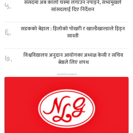
संसदमा अब कालो चस्मा लगाउन नपाइने, सभामुखले
५.
सांसदलाई दिए निर्देशन
सडकको बेहाल : हिलोको पोखरी र खाल्डैखाल्डाले हिड्न
६.
सास्ती
विश्वविद्यालय अनुदान आयोगका अध्यक्ष केसी र सचिव
७.
श्रेष्ठले लिए शपथ