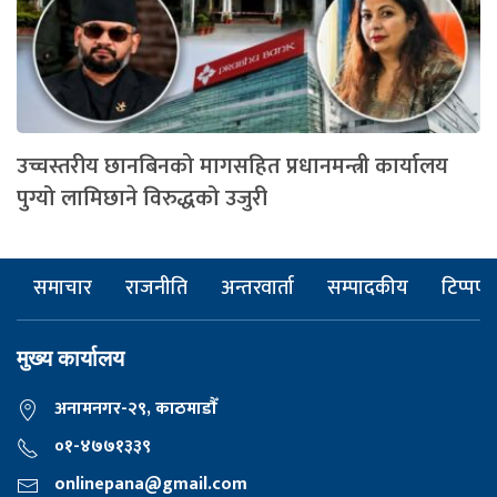
उच्चस्तरीय छानबिनको मागसहित प्रधानमन्त्री कार्यालय
पुग्यो लामिछाने विरुद्धको उजुरी
समाचार
राजनीति
अन्तरवार्ता
सम्पादकीय
टिप्पणी
मुख्य कार्यालय
अनामनगर-२९, काठमाडाैँ
०१-४७७१३३९
onlinepana@gmail.com