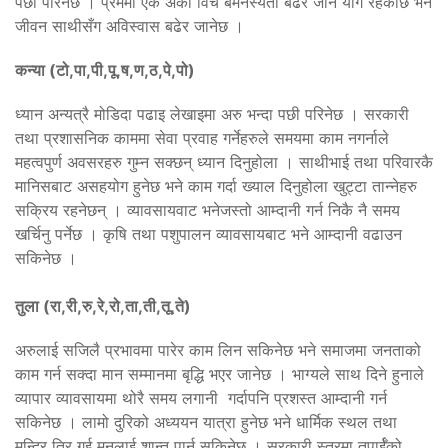
पछी परिनेछ । प्रेममा एक अर्का विच बैमनस्यता बढेर जाने योग रहेकोछ भने
जीवन साथीसँग अविस्वास बढेर जानेछ ।
कन्या (टो,पा,पी,पू,ष,ण,ठ,पे,पो)
ध्यान अन्यत्रै मोडिदा पढाइ लेखाइमा अरु भन्दा पछी परिनेछ । सरकारी
तथा प्रशासनिक काममा सेवा प्रवाह गर्नेहरुले समयमा काम नगर्नाले
महत्वपुर्ण अवसरहरु गुम्न सक्छन् ध्यान दिनुहोला । साथीभाई तथा परिवारकै
मानिसबाट असहयोग हुनेछ भने काम गर्दा ख्याल दिनुहोला खुट्टा तान्नेहरु
सक्रिय रहनेछन् । व्यावसायवाट भनेजस्तो आम्दानी गर्न निकै नै समय
खर्चिनु पर्नेछ । कृषि तथा पशुपालन व्यावसायबाट भने आम्दानी वढाउन
सकिनेछ ।
तुला (रा,री,रु,रे,रो,ता,ती,तू,ते)
अरुलाई सजिलै प्रभावमा पारेर काम लिन सकिनेछ भने समाजमा जनताको
काम गर्न सक्दा मान सम्मानमा बृद्धि भएर जानेछ । भाग्यले साथ दिने हुनाले
व्यापार व्यावसायमा थोरै समय लगानी गर्दापनि प्रशस्त आम्दानी गर्न
सकिनेछ । लामो दुरिको अध्ययन यात्रा हुनेछ भने धार्मिक स्थल तथा
मन्दिर तिर गई मनलाई शान्त पार्न सकिनेछ । सरकारी स्तरमा तपार्ईँको