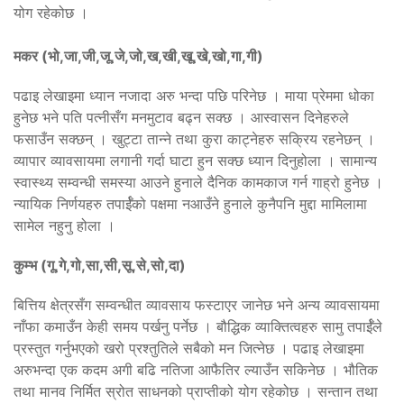
योग रहेकोछ ।
मकर (भो,जा,जी,जू,जे,जो,ख,खी,खू,खे,खो,गा,गी)
पढाइ लेखाइमा ध्यान नजादा अरु भन्दा पछि परिनेछ । माया प्रेममा धोका
हुनेछ भने पति पत्नीसँग मनमुटाव बढ्न सक्छ । आस्वासन दिनेहरुले
फसाउँन सक्छन् । खुट्टा तान्ने तथा कुरा काट्नेहरु सक्रिय रहनेछन् ।
व्यापार व्यावसायमा लगानी गर्दा घाटा हुन सक्छ ध्यान दिनुहोला । सामान्य
स्वास्थ्य सम्वन्धी समस्या आउने हुनाले दैनिक कामकाज गर्न गाह्रो हुनेछ ।
न्यायिक निर्णयहरु तपार्ईँको पक्षमा नआउँने हुनाले कुनैपनि मुद्दा मामिलामा
सामेल नहुनु होला ।
कुम्भ (गू,गे,गो,सा,सी,सू,से,सो,दा)
बित्तिय क्षेत्रसँग सम्वन्धीत व्यावसाय फस्टाएर जानेछ भने अन्य व्यावसायमा
नाँफा कमाउँन केही समय पर्खनु पर्नेछ । बौद्धिक व्याक्तित्वहरु सामु तपार्ईँले
प्रस्तुत गर्नुभएको खरो प्रश्तुतिले सबैको मन जित्नेछ । पढाइ लेखाइमा
अरुभन्दा एक कदम अगी बढि नतिजा आफैतिर ल्याउँन सकिनेछ । भौतिक
तथा मानव निर्मित स्रोत साधनको प्राप्तीको योग रहेकोछ । सन्तान तथा