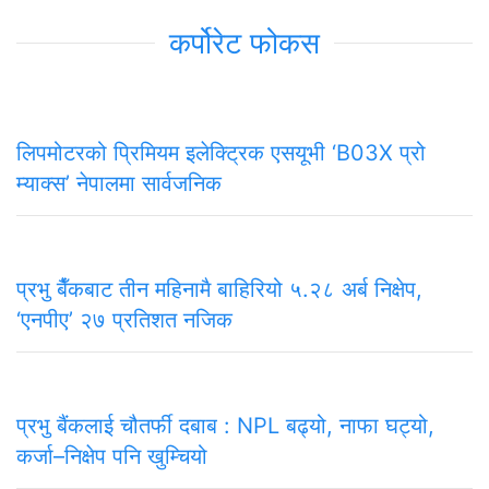
कर्पोरेट फोकस
लिपमोटरको प्रिमियम इलेक्ट्रिक एसयूभी ‘B03X प्रो
म्याक्स’ नेपालमा सार्वजनिक
प्रभु बैँकबाट तीन महिनामै बाहिरियो ५.२८ अर्ब निक्षेप,
‘एनपीए’ २७ प्रतिशत नजिक
प्रभु बैंकलाई चौतर्फी दबाब : NPL बढ्यो, नाफा घट्यो,
कर्जा–निक्षेप पनि खुम्चियो