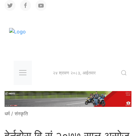
२४ श्रावण २०८३, आईतवार
धर्म / संस्कृति
हेर्नुहोस् वि.सं.२०७७ साल असोज