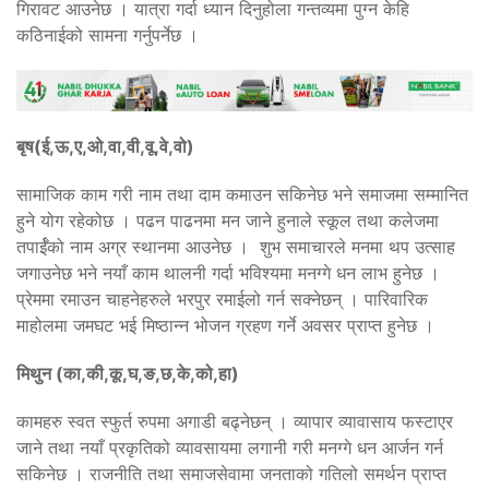
गिरावट आउनेछ । यात्रा गर्दा ध्यान दिनुहोला गन्तव्यमा पुग्न केहि
कठिनाईको सामना गर्नुपर्नेछ ।
बृष(ई,ऊ,ए,ओ,वा,वी,वू,वे,वो)
सामाजिक काम गरी नाम तथा दाम कमाउन सकिनेछ भने समाजमा सम्मानित
हुने योग रहेकोछ । पढन पाढनमा मन जाने हुनाले स्कूल तथा कलेजमा
तपार्ईँको नाम अग्र स्थानमा आउनेछ । शुभ समाचारले मनमा थप उत्साह
जगाउनेछ भने नयाँ काम थालनी गर्दा भविश्यमा मनग्गे धन लाभ हुनेछ ।
प्रेममा रमाउन चाहनेहरुले भरपुर रमाईलो गर्न सक्नेछन् । पारिवारिक
माहोलमा जमघट भई मिष्ठान्न भोजन ग्रहण गर्ने अवसर प्राप्त हुनेछ ।
मिथुन (का,की,कू,घ,ङ,छ,के,को,हा)
कामहरु स्वत स्फुर्त रुपमा अगाडी बढ्नेछन् । व्यापार व्यावासाय फस्टाएर
जाने तथा नयाँ प्रकृतिको व्यावसायमा लगानी गरी मनग्गे धन आर्जन गर्न
सकिनेछ । राजनीति तथा समाजसेवामा जनताको गतिलो समर्थन प्राप्त