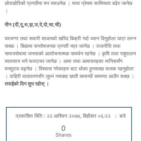
छोराछोरिको प्रगतीमा मन रमाउनेछ । माया प्रेममा सामिप्यता बढेर जानेछ
।
मीन (दी,दू,थ,झ,ञ,दे,दो,चा,ची)
घरजग्गा तथा सवारी साधनको खरिद बिक्री गर्दा ध्यान दिनुहोला घाटा लाग्न
सक्छ । बिद्यामा सन्तोषजनक प्रगती भएर जानेछ । राजनीति तथा
समाजसेवामा जनताको आलोचनात्मक समर्थन रहनेछ । कृषि तथा पशुपालन
व्यावसाय भने फस्टायर जानेछ । आमा तथा आमासरहका मानिससँग
मनमुटाव वढ्नेछ । विश्वास गरेकाहरु बाट धोका हुनसक्छ सजक रहनुहोला
। वाहिरी वातावरणसँग जुध्न नसक्दा छाती सम्वन्धी समस्या आउँन सक्छ ।
तपाईको दिन शुभ रहोस् ।
प्रकाशित मिति : २२ आश्विन २०७७, बिहीबार ०६:२२ : बजे
0
Shares