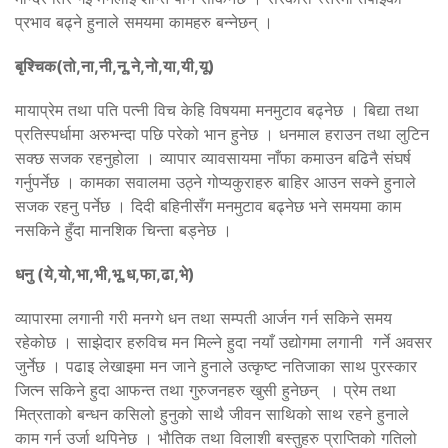
प्रभाव बढ्ने हुनाले समयमा कामहरु बन्नेछन् ।
बृश्चिक(तो,ना,नी,नू,ने,नो,या,यी,यू)
मायाप्रेम तथा पति पत्नी विच केहि विषयमा मनमुटाव बढ्नेछ । बिद्या तथा
प्रतिस्पर्धामा अरुभन्दा पछि परेको भान हुनेछ । धनमाल हराउन तथा लुटिन
सक्छ सजक रहनुहोला । व्यापार व्यावसायमा नाँफा कमाउन बढिनै संघर्ष
गर्नुपर्नेछ । कामका सवालमा उठ्ने गोप्यकुराहरु बाहिर आउन सक्ने हुनाले
सजक रहनु पर्नेछ । दिदी बहिनीसँग मनमुटाव बढ्नेछ भने समयमा काम
नसकिने हुँदा मानशिक चिन्ता बड्नेछ ।
धनु (ये,यो,भा,भी,भू,ध,फा,ढा,भे)
व्यापारमा लगानी गरी मनग्गे धन तथा सम्पती आर्जन गर्न सकिने समय
रहेकोछ । साझेदार हरुविच मन मिल्ने हुदा नयाँ उद्योगमा लगानी गर्ने अवसर
जुर्नेछ । पढाइ लेखाइमा मन जाने हुनाले उत्कृष्ट नतिजाका साथ पुरस्कार
जित्न सकिने हुदा आफन्त तथा गुरुजनहरु खुसी हुनेछन् । प्रेम तथा
मित्रताको बन्धन कसिलो हुनुको साथै जीवन साथिको साथ रहने हुनाले
काम गर्न उर्जा थपिनेछ । भौतिक तथा विलाशी बस्तुहरु प्राप्तिको गतिलो