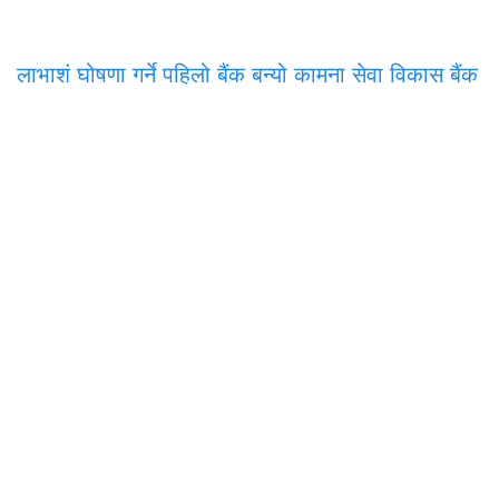
लाभाशं घोषणा गर्ने पहिलो बैंक बन्यो कामना सेवा विकास बैंक
समाचार
राजनीति
अन्तरवार्ता
सम्पादकीय
टिप्पणी
अर्थ
प
मुख्य कार्यालय
अनामनगर-२९, काठमाडाैँ
०१-४७७१३३९
onlinepana@gmail.com