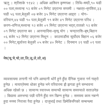
ऋतु । श्रीशाके १९४२ । अधिक आश्विन कृष्णपक्ष । तिथि–षष्ठी,१० घडी
०० पला,मध्यान्ह १२ बजेर ०१ मिनेट उप्रान्त सप्तमी । नक्षत्र–मृगशिरा,३३
घडी ५६ पला,बेलुकी ०७ बजेर ३५ मिनेट उप्रान्त आद्र्रा । योग–
वरियान,४४ घडी १० पला,बेलुकी ११ बजेर ४१ मिनेट उप्रान्त परिध ।
करण–वणिज,मध्यान्ह १२ बजेर ०१ मिनेट उप्रान्त भद्रा,रातको १२ बजेर
०१ मिनेट उप्रान्त बव । आनन्दादिमा–मृत्यू योग । चन्द्रराशि–बृष,बिहान
०६ बजेर ५२ मिनेट उप्रान्त मिथुन । काठमाडौंमा सूर्योदय बिहान ०६ बजेर
०० मिनेट,सूर्यास्त बेलुकी ०५ बजेर ४० मिनेट । दिनमान २९ घडी ०९ पला
।
मेष(चू,चे,चो,ला,लि,लू,ले,लो,अ)
व्यावसायमा लगानी गरे पनि आम्दानी थोरै हुने हुँदा दैनिक गुजारा गर्न गाह्रो
हुनेछ । मायाप्रेममा धोका हुनेछ भने परिवारमा झै झगडा हुने सम्भावना
अधिक रहेको छ । सामान्य स्वास्थ्य सम्वन्धी सामान्य समस्याले सताउनेछ
। बिद्यामा अरुभन्दा पछी परिने हुँदा मन खिन्न हुनेछ । समयमा काम नबन्ने
हुदा मनमा निरासा पैदा हुनेछ । दाजुभाई तथा छिमेकिसँगको सम्बन्धमा