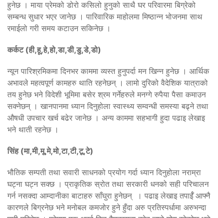
हुनेछ । माया प्रेमको डोरो कसिलो हुनुको साथै घर परिवारमा बिग्रेको
सम्बन्ध सुधार भएर जानेछ । पारिवारिक माहोलमा मिष्ठान्न भोजनमा साथ
रमाईलो गरी समय कटाउन सकिनेछ ।
कर्कट (ही,हू,हे,हो,डा,डी,डु,डे,डो)
न्यून पारिश्रमिकमा दिनभर काममा व्यस्त हुनुपर्दा मन खिन्न हुनेछ । आर्थिक
अभावले महत्वपूर्ण कामहरु थाति रहनेछन् । लामो दुरिको वैदेशिक यात्राको
तय हुनेछ भने विदेशी भूमिमा बसेर श्रम गर्नेहरुले मनग्गे रुपैया पैसा कमाउन
सक्नेछन् । खानपानमा ध्यान दिनुहोला स्वास्थ्य सम्वन्धी समस्या बढ्ने तथा
औषधी उपचार खर्च बढेर जानेछ । अन्य काममा सहभागी हुदा पढाइ लेखाइ
भने थाती रहनेछ ।
सिंह (मा,मी,मू,मे,मो,टा,टी,टू,टे)
भौतिक सम्पती तथा सवारी साधनको प्रयोग गर्दा ध्यान दिनुहोला नराम्रा
घट्ना घट्न सक्छ । प्राकृतिक स्रोत तथा सरकारी धनको सही परिचालन
गर्न नसक्दा आम्दानीका बाटाहरु साँघुरा हुनेछन् । पढाइ लेखाइ तपार्ईँ आफ्नै
कारणले बिग्रनेछ भने मनोबल कमजोर हुने हुँदा अरु प्रतिस्पर्धामा अरुभन्दा