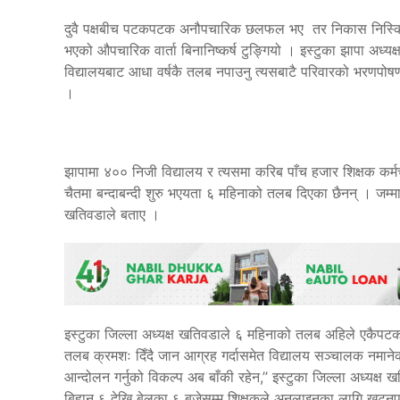
दुवै पक्षबीच पटकपटक अनौपचारिक छलफल भए तर निकास निस्किएको
भएको औपचारिक वार्ता बिनानिष्कर्ष टुङ्गियो । इस्टुका झापा अध्य
विद्यालयबाट आधा वर्षकै तलब नपाउनु त्यसबाटै परिवारको भरणपोषण
।
झापामा ४०० निजी विद्यालय र त्यसमा करिब पाँच हजार शिक्षक कर्
चैतमा बन्दाबन्दी शुरु भएयता ६ महिनाको तलब दिएका छैनन् । जम
खतिवडाले बताए ।
इस्टुका जिल्ला अध्यक्ष खतिवडाले ६ महिनाको तलब अहिले एकैपटक
तलब क्रमशः दिँदै जान आग्रह गर्दासमेत विद्यालय सञ्चालक नमानेको 
आन्दोलन गर्नुको विकल्प अब बाँकी रहेन,’’ इस्टुका जिल्ला अध्यक्ष 
बिहान ६ देखि बेलुका ६ बजेसम्म शिक्षकले अनलाइनका लागि खट्नुपर्ने