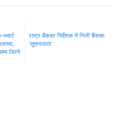
स्मार्ट
राष्ट्र बैंकका निर्देशक नै निजी बैंकका
चालनमा,
‘सूचनादाता’
्म जित्ने
प्रधान सम्पादक
ा
नारायण प्रसाद अधिकारी