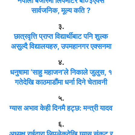
नेपाली बजारमा लिपमोटर बी०३एक्स
सार्वजनिक, मूल्य कति ?
३.
छात्रवृत्ति प्राप्त विद्यार्थीबाट पनि शुल्क
असुल्दै विद्यालयहरु, उपमहानगर एक्सनमा
४.
धनुषामा ‘साहु महाजन’ले निकाले जुलुस, १
गतेदेखि काठमाडौंमा धर्ना दिने चेतावनी
५.
ग्यास अभाव केही दिनमै हट्छ: मन्त्री यादव
६.
अध्यक्ष राईद्वारा लिपुलेकदेखि ग्यास संकट र