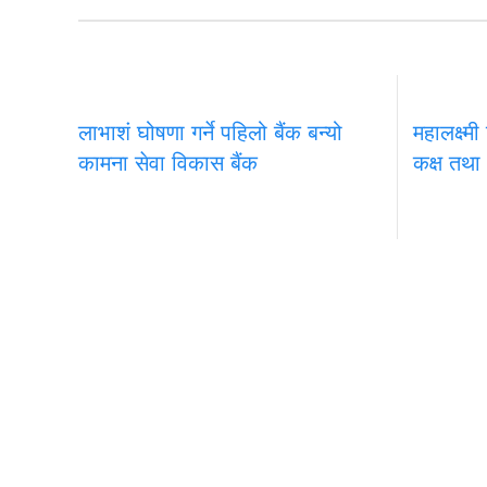
लाभाशं घोषणा गर्ने पहिलो बैंक बन्यो
महालक्ष्मी
कामना सेवा विकास बैंक
कक्ष तथा
समाचार
राजनीति
अन्तरवार्ता
सम्पादकीय
टिप्पणी
अर्थ
मुख्य कार्यालय
चेन्ज नेपाल ग्रुप अफ
प्रा.लि,
अनामनगर-२९, काठमाडाैँ