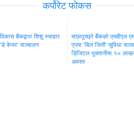
कर्पोरेट फोकस
 विकास बैंकद्वारा शिशु स्याहार
माछापुच्छ्रे बैंकको एमबीएल एम–
 ‘डे केयर’ सञ्चालन
एपमा ‘बिल जितौं’ सुविधा सञ्
डिजिटल भुक्तानीमा १० लाखसम
अवसर
प्रदेश
खेलकुद
मनोरञ्जन
विज्ञापनका लागि
निर्देशक
 कम्पनी
९८४९६५९५१६
दीपक शर्म