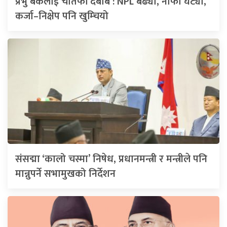
प्रभु बैंकलाई चौतर्फी दबाब : NPL बढ्यो, नाफा घट्यो,
कर्जा–निक्षेप पनि खुम्चियो
संसद्मा ‘कालो चस्मा’ निषेध, प्रधानमन्त्री र मन्त्रीले पनि
मान्नुपर्ने सभामुखको निर्देशन