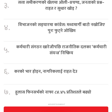
सत्ता समीकरणको खेलमा ओली–प्रचण्ड, जनताको प्रश्न–
३.
राहत र सुधार खोइ ?
विभाजनको सङ्घारमा कांग्रेस: मध्यमार्गी बाटो नखोजिए
४.
पुनः फुट्ने जोखिम
कर्मचारी संगठन खारेजीपछि राजनीतिक दलका ‘कर्मचारी
५.
संयन्त्र’ निष्क्रिय
६.
करको भार होइन, नागरिकलाई राहत देउ
७.
हुलास फिनसर्भको नाफा ८४.४५ प्रतिशतले बढ्यो