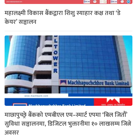
महालक्ष्मी विकास बैंकद्वारा शिशु स्याहार कक्ष तथा ‘डे
केयर’ सञ्चालन
माछापुच्छ्रे बैंकको एमबीएल एम–स्मार्ट एपमा ‘बिल जितौं’
सुविधा सञ्चालनमा, डिजिटल भुक्तानीमा १० लाखसम्म जित्ने
अवसर