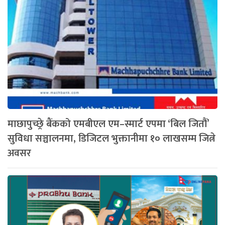
माछापुच्छ्रे बैंकको एमबीएल एम–स्मार्ट एपमा ‘बिल जितौं’
सुविधा सञ्चालनमा, डिजिटल भुक्तानीमा १० लाखसम्म जित्ने
अवसर