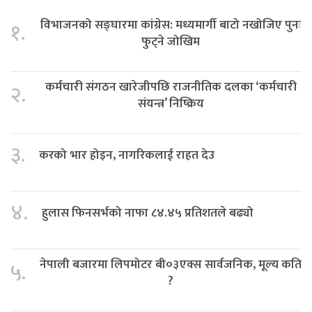
विभाजनको सङ्घारमा कांग्रेस: मध्यमार्गी बाटो नखोजिए पुनः
१.
फुट्ने जोखिम
कर्मचारी संगठन खारेजीपछि राजनीतिक दलका ‘कर्मचारी
२.
संयन्त्र’ निष्क्रिय
३.
करको भार होइन, नागरिकलाई राहत देउ
४.
हुलास फिनसर्भको नाफा ८४.४५ प्रतिशतले बढ्यो
नेपाली बजारमा लिपमोटर बी०३एक्स सार्वजनिक, मूल्य कति
५.
?