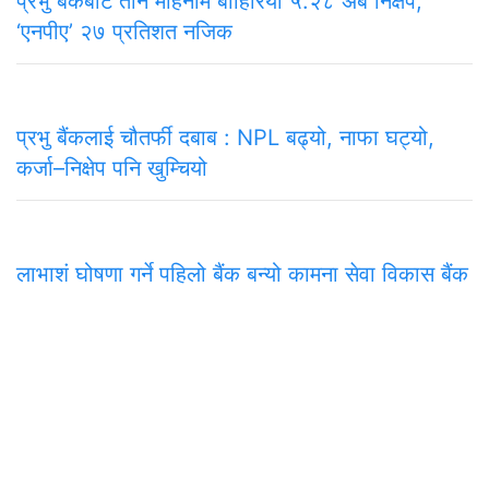
प्रभु बैँकबाट तीन महिनामै बाहिरियो ५.२८ अर्ब निक्षेप,
‘एनपीए’ २७ प्रतिशत नजिक
प्रभु बैंकलाई चौतर्फी दबाब : NPL बढ्यो, नाफा घट्यो,
कर्जा–निक्षेप पनि खुम्चियो
लाभाशं घोषणा गर्ने पहिलो बैंक बन्यो कामना सेवा विकास बैंक
समाचार
राजनीति
अन्तरवार्ता
सम्पादकीय
टिप्पणी
अर्थ
प
मुख्य कार्यालय