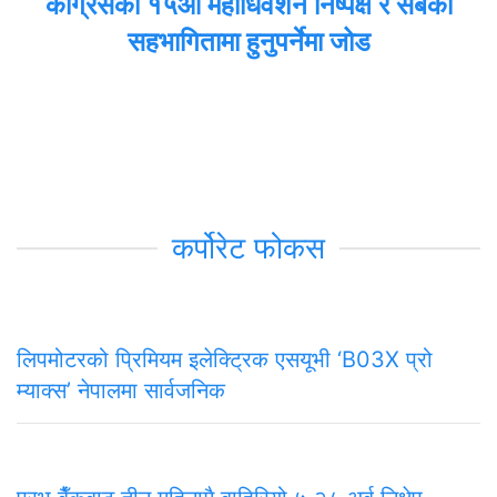
कांग्रेसको १५औँ महाधिवेशन निष्पक्ष र सबैको
सहभागितामा हुनुपर्नेमा जोड
कर्पोरेट फोकस
लिपमोटरको प्रिमियम इलेक्ट्रिक एसयूभी ‘B03X प्रो
म्याक्स’ नेपालमा सार्वजनिक