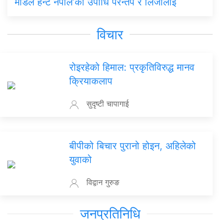
मोडल हन्ट नेपाल’को उपाधि परन्तप र लिजालाई
विचार
रोइरहेको हिमाल: प्रकृतिविरुद्ध मानव
क्रियाकलाप
सुदृष्टी चापागाई
बीपीको बिचार पुरानो होइन, अहिलेको
युवाको
विद्वान गुरुङ
जनप्रतिनिधि