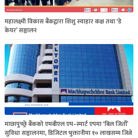
महालक्ष्मी विकास बैंकद्वारा शिशु स्याहार कक्ष तथा ‘डे
केयर’ सञ्चालन
माछापुच्छ्रे बैंकको एमबीएल एम–स्मार्ट एपमा ‘बिल जितौं’
सुविधा सञ्चालनमा, डिजिटल भुक्तानीमा १० लाखसम्म जित्ने