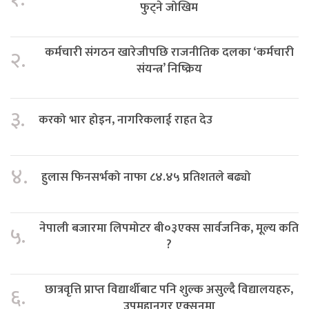
फुट्ने जोखिम
कर्मचारी संगठन खारेजीपछि राजनीतिक दलका ‘कर्मचारी
२.
संयन्त्र’ निष्क्रिय
३.
करको भार होइन, नागरिकलाई राहत देउ
४.
हुलास फिनसर्भको नाफा ८४.४५ प्रतिशतले बढ्यो
नेपाली बजारमा लिपमोटर बी०३एक्स सार्वजनिक, मूल्य कति
५.
?
छात्रवृत्ति प्राप्त विद्यार्थीबाट पनि शुल्क असुल्दै विद्यालयहरु,
६.
उपमहानगर एक्सनमा