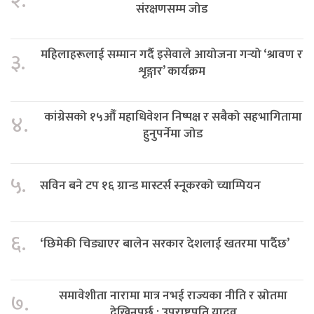
२.
संरक्षणसम्म जोड
महिलाहरूलाई सम्मान गर्दै इसेवाले आयोजना गर्‍यो ‘श्रावण र
३.
शृङ्गार’ कार्यक्रम
कांग्रेसको १५औँ महाधिवेशन निष्पक्ष र सबैको सहभागितामा
४.
हुनुपर्नेमा जोड
५.
सविन बने टप १६ ग्रान्ड मास्टर्स स्नूकरको च्याम्पियन
६.
‘छिमेकी चिड्याएर बालेन सरकार देशलाई खतरमा पार्दैछ’
समावेशीता नारामा मात्र नभई राज्यका नीति र स्रोतमा
७.
देखिनुपर्छ : उपराष्ट्रपति यादव