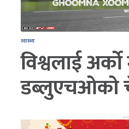
स्वास्थ्य
विश्वलाई अर्क
डब्लुएचओको च