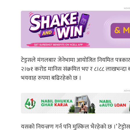
टेड्रसले मंगलबार जेनेभामा आयोजित नियमित पत्रका
२।७१ करोड मानिस संक्रमित भए र ८।८८ लाखभन्दा बढी
भयवाह रुपमा बढिरहेको छ ।
यसको नियन्त्रण गर्न पनि मुस्किल भैरहेको छ ।’ टेड्र