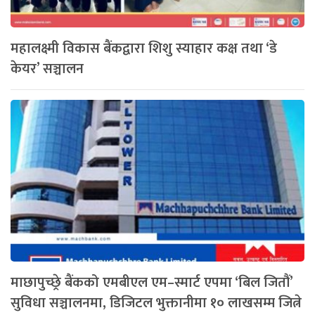
महालक्ष्मी विकास बैंकद्वारा शिशु स्याहार कक्ष तथा ‘डे
केयर’ सञ्चालन
माछापुच्छ्रे बैंकको एमबीएल एम–स्मार्ट एपमा ‘बिल जितौं’
सुविधा सञ्चालनमा, डिजिटल भुक्तानीमा १० लाखसम्म जित्ने