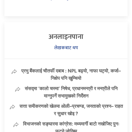
अनलाइनपाना
लेखकबाट थप
प्रभु बैंकलाई चौतर्फी दबाब : NPL बढ्यो, नाफा घट्यो, कर्जा–
निक्षेप पनि खुम्चियो
संसद्मा ‘कालो चस्मा’ निषेध, प्रधानमन्त्री र मन्त्रीले पनि
मान्नुपर्ने सभामुखको निर्देशन
सत्ता समीकरणको खेलमा ओली–प्रचण्ड, जनताको प्रश्न– राहत
र सुधार खोइ ?
विभाजनको सङ्घारमा कांग्रेस: मध्यमार्गी बाटो नखोजिए पुनः
फुट्ने जोखिम