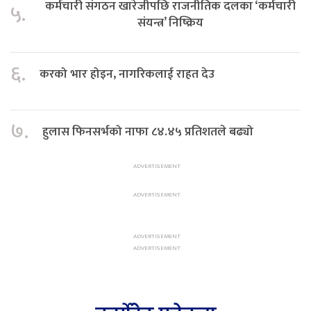
कर्मचारी संगठन खारेजीपछि राजनीतिक दलका ‘कर्मचारी
५.
संयन्त्र’ निष्क्रिय
६.
करको भार होइन, नागरिकलाई राहत देउ
७.
हुलास फिनसर्भको नाफा ८४.४५ प्रतिशतले बढ्यो