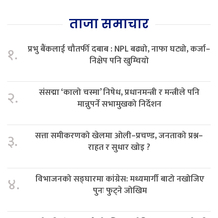
ताजा समाचार
प्रभु बैंकलाई चौतर्फी दबाब : NPL बढ्यो, नाफा घट्यो, कर्जा–
१.
निक्षेप पनि खुम्चियो
संसद्मा ‘कालो चस्मा’ निषेध, प्रधानमन्त्री र मन्त्रीले पनि
२.
मान्नुपर्ने सभामुखको निर्देशन
सत्ता समीकरणको खेलमा ओली–प्रचण्ड, जनताको प्रश्न–
३.
राहत र सुधार खोइ ?
विभाजनको सङ्घारमा कांग्रेस: मध्यमार्गी बाटो नखोजिए
४.
पुनः फुट्ने जोखिम