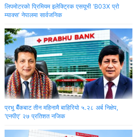
लिपमोटरको प्रिमियम इलेक्ट्रिक एसयूभी ‘B03X प्रो
म्याक्स’ नेपालमा सार्वजनिक
प्रभु बैँकबाट तीन महिनामै बाहिरियो ५.२८ अर्ब निक्षेप,
‘एनपीए’ २७ प्रतिशत नजिक