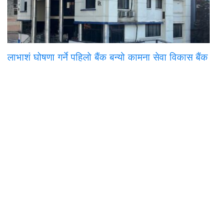
लाभाशं घोषणा गर्ने पहिलो बैंक बन्यो कामना सेवा विकास बैंक
समाचार
राजनीति
अन्तरवार्ता
सम्पादकीय
टिप्पणी
अर्थ
प
मुख्य कार्यालय
अनामनगर-२९, काठमाडाैँ
०१-४७७१३३९
onlinepana@gmail.com