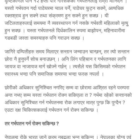
दृष्टिकोणले पनि १२ हप्ता पार गरिसकेको गर्भपतनलाई राम्रो मानिदैन ।
यस्तो गर्भपतन गर्दा पाठेघरमा प्वाल पर्ने, पाठेघर फुट्न सक्ने, अत्यधिक
रक्तश्राव हुन सक्ने तथा संक्रमण हुन सक्ने हुन सक्छ । यी
जटिलताहरुलाई समयमा नै व्यवस्थापन गर्न नसके गर्भवती महिलाको मृत्युु
हुन सक्छ । यस्ता गर्भपतनले दिर्धकालिन रुपमा बाझोपन, महिनावारीमा
गडबडी जस्ता समस्याहरु पनि गराउन सक्छ ।
जागिरे दम्पितीहरु समय मिलाएर सन्तान जन्माउन चान्छन्, तर त्यो सन्तान
छोरा नै हुनुपर्ने सोच बनाउछन् । अनि लिंग पहिचान र गर्भपतनका लागि
जायज वा नाजायज मार्ग खोज्ने गर्छन् । त्यसैले यस किसिमको गर्भपतन
स्वास्थ्य भन्दा पनि समाजिक समस्या भन्दा फरक नपर्ला ।
छोरीको अधिकार सुनिश्चित नगरिए सम्म वा छोरामा आश्रित रहने परम्परा
अन्त नभए सम्म यस्ता गर्भपतन रोक्न सकिएला त ? गर्भमा रहेको सन्तानको
अधिकार सुनिश्चित गर्न गर्भपतनमा रोक लगाएर मात्र पुग्छ कि पुग्दैन ?
एउटा दक्ष चिकित्सकलाई गर्भपतन गर्न रोक्न सकिन्छ ।
तर गर्भपतन गर्न रोक्न सकिन्छ ?
नेपालमा रोके भारत जाने क्रम नबढ्ला भन्न सकिन्न । नेपालका योग्य एवं