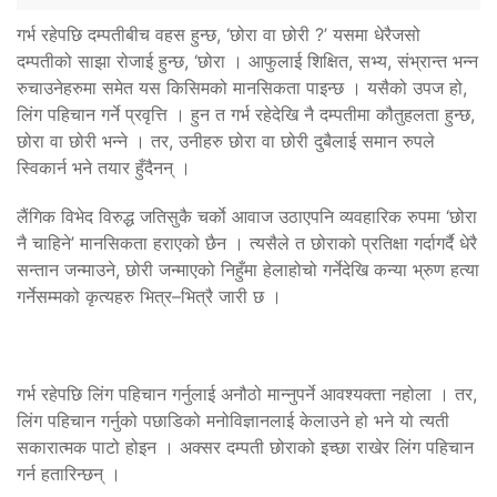
गर्भ रहेपछि दम्पतीबीच वहस हुन्छ, ‘छोरा वा छोरी ?’ यसमा धेरैजसो
दम्पतीको साझा रोजाई हुन्छ, ‘छोरा । आफुलाई शिक्षित, सभ्य, संभ्रान्त भन्न
रुचाउनेहरुमा समेत यस किसिमको मानसिकता पाइन्छ । यसैको उपज हो,
लिंग पहिचान गर्ने प्रवृत्ति । हुन त गर्भ रहेदेखि नै दम्पतीमा कौतुहलता हुन्छ,
छोरा वा छोरी भन्ने । तर, उनीहरु छोरा वा छोरी दुबैलाई समान रुपले
स्विकार्न भने तयार हुँदैनन् ।
लैंगिक विभेद विरुद्ध जतिसुकै चर्काे आवाज उठाएपनि व्यवहारिक रुपमा ‘छोरा
नै चाहिने’ मानसिकता हराएको छैन । त्यसैले त छोराको प्रतिक्षा गर्दागर्दै धेरै
सन्तान जन्माउने, छोरी जन्माएको निहुँमा हेलाहोचो गर्नेदेखि कन्या भ्रुण हत्या
गर्नेसम्मको कृत्यहरु भित्र–भित्रै जारी छ ।
गर्भ रहेपछि लिंग पहिचान गर्नुलाई अनौठो मान्नुपर्ने आवश्यक्ता नहोला । तर,
लिंग पहिचान गर्नुको पछाडिको मनोविज्ञानलाई केलाउने हो भने यो त्यती
सकारात्मक पाटो होइन । अक्सर दम्पती छोराको इच्छा राखेर लिंग पहिचान
गर्न हतारिन्छन् ।