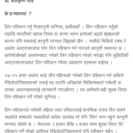
डा. बालकृष्ण साह
के छ व्यवस्था ?
लिंग पहिचान गर्नु गैरकानुनी मानिन्छ, हामीकहाँ । लिंग पहिचान गर्नुको
पछाडि दम्पतीको खराब नियत वा कन्या भ्रुण हत्याको बढ्दो शृंखलाको
कारण पनि यसलाई कानुनी मान्यता दिइएको छैन । त्यसैले भिडियो एक्स रे
अर्थात अल्ट्रासाउण्ड गरेर लिंग पहिचान गर्न नपाउने कानुनी व्यवस्था छ ।
क्रोमोजोमको अध्ययनबाट गर्भको लिंग पहिचान गरेको नपाइए पनि लुकिछिपी
अल्ट्रासाउण्डबाट लिंग पहिचान गरेका उदाहरण प्रसस्त पाईन्छ ।
१४–१५ हप्ता अर्थात साढे तीन महिनाको गर्भको लिंग पहिचान गर्न सकिने
रेडियोलोजिष्टहरुको भनाई भए तापनि अधिकांशं चिकित्सकले गर्भवती वा
उनका आफन्तहरुलाई जानकारी गराउदैनन् । तर कतैकतै बढी शुल्क लिएर
लिंग पहिचान गर्ने गरेको सुनिन्छ ।
लिंग पहिचानले गर्भवती महिला तथा परिवारलाई मानसिक तनाव दिन सक्ने
भएकोले बच्चाको गडबडीको बारेमा उल्लेख गरे पनि ‘लिंग’ भन्न नहुने कानुनी
मान्यता रहेको छ । नेपालमा २ हजार देखि ५ हजार सम्म शुल्क लिएर लि¨
पहिचान गर्ने गरेको कतिपय रेडियोलोजिष्टहरुले पनि स्वीकार गर्छन् ।