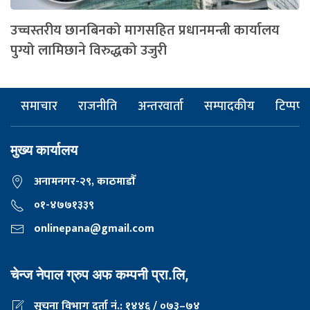
उच्चस्तरीय छानबिनको मागसहित प्रधानमन्त्री कार्यालय
पुग्यो लामिछाने विरुद्धको उजुरी
समाचार
राजनीति
अन्तरवार्ता
सम्पादकीय
टिप्पणी
मुख्य कार्यालय
अनामनगर-२९, काठमाडाैँ
०१-४७७१३३९
onlinepana@gmail.com
चेन्ज नेपाल ग्रुप अफ कम्पनी प्रा.लि,
सूचना विभाग दर्ता नं.: १४४६ / ०७३–७४