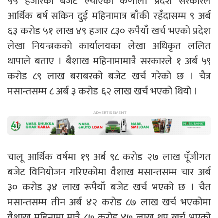
५५ हजारको बजेट ल्याएको कर्णाली प्रदेश सरकारले
आर्थिक बर्ष सकिन दुई महिनामात्र बाँकी रहँदासम्म ९ अर्ब
६३ करोड ५१ लाख ४९ हजार ८३० रुपैयाँ खर्च भएको प्रदेश
लेखा नियन्त्रकको कार्यालयका लेखा अधिकृत ललित
थापाले बताए । बैशाख महिनामामात्रै सरकारले १ अर्ब ५९
करोड ८९ लाख बराबरको बजेट खर्च गरेको छ । चैत्र
मसान्तसम्म ८ अर्ब ३ करोड ६२ लाख खर्च भएको थियो ।
चालू आर्थिक वर्षमा १९ अर्ब ९८ करोड २७ लाख पूँजीगत
बजेट विनियोजन गरिएकोमा वैशाख मसान्तसम्म चार अर्ब
३० करोड ३४ लाख रूपैयाँ बजेट खर्च भएको छ । चैत
मसान्तसम्म तीन अर्ब ४२ करोड ८७ लाख खर्च भएकोमा
वैशाख महिनामा मात्रै ८७ करोड ४७ लाख थप खर्च भएको