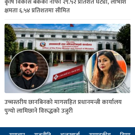
कृषि विकास बैंकको नाफा २९.५२ प्रतिशत घट्यो, लाभांश
क्षमता ६.५४ प्रतिशतमा सीमित
उच्चस्तरीय छानबिनको मागसहित प्रधानमन्त्री कार्यालय
पुग्यो लामिछाने विरुद्धको उजुरी