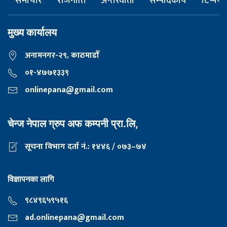
समाचार
राजनीति
अन्तरवार्ता
सम्पादकीय
टिप्पणी
मुख्य कार्यालय
अनामनगर-२९, काठमाडाैँ
०१-४७७१३३९
onlinepana@gmail.com
चेन्ज नेपाल ग्रुप अफ कम्पनी प्रा.लि,
सूचना विभाग दर्ता नं.: १४४६ / ०७३–७४
विज्ञापनका लागि
९८४९६५९५१६
ad.onlinepana@gmail.com