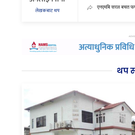
एनएमबि सरल बचत फण्
लेखकबाट थप
थप 