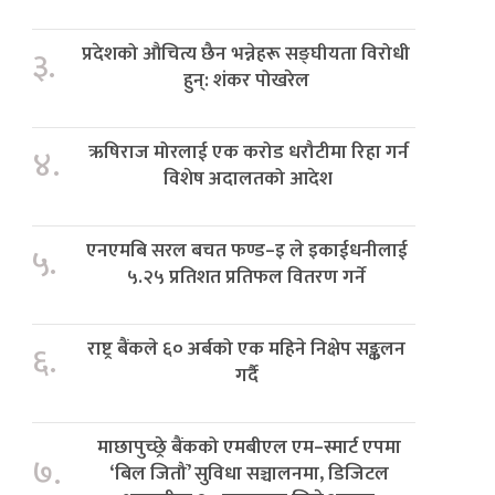
प्रदेशको औचित्य छैन भन्नेहरू सङ्घीयता विरोधी
३.
हुन्: शंकर पोखरेल
ऋषिराज मोरलाई एक करोड धरौटीमा रिहा गर्न
४.
विशेष अदालतको आदेश
एनएमबि सरल बचत फण्ड–इ ले इकाईधनीलाई
५.
५.२५ प्रतिशत प्रतिफल वितरण गर्ने
राष्ट्र बैंकले ६० अर्बको एक महिने निक्षेप सङ्कलन
६.
गर्दै
माछापुच्छ्रे बैंकको एमबीएल एम–स्मार्ट एपमा
७.
‘बिल जितौं’ सुविधा सञ्चालनमा, डिजिटल