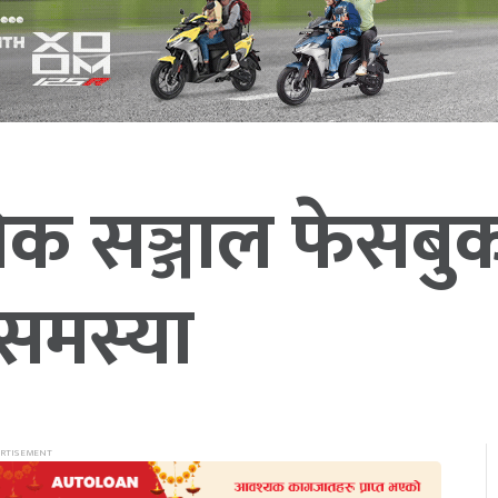
िक सञ्जाल फेसबु
म समस्या