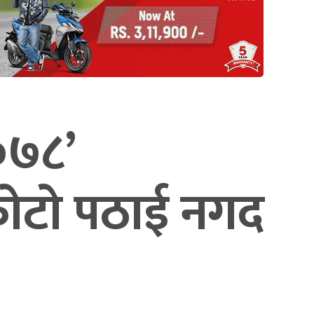
०७८’
 फोटो पठाई नगद