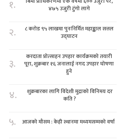
बिमा प्राधिकरणमा एक वर्षमा ६०० उजुरी परे,
१.
४७५ उजुरी टुंगो लागे
८ करोड ९५ लाखमा पुनःनिर्मित महाङ्काल सत्तल
२.
उद्घाटन
करदाता प्रोत्साहन उपहार कार्यक्रमको तयारी
३.
पूरा, शुक्रबार १६ जनालाई नगद उपहार घोषणा
हुने
शुक्रबारका लागि विदेशी मुद्राको विनिमय दर
४.
कति ?
५.
आजको मौसम : केही स्थानमा मध्यमसम्मको वर्षा