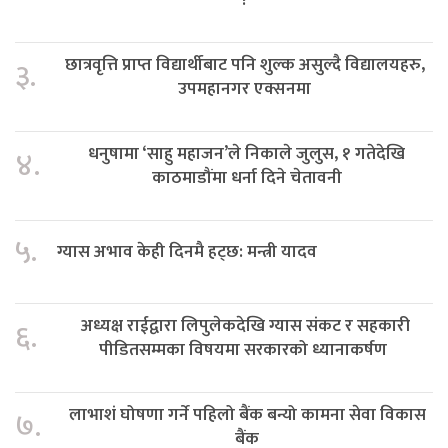
छात्रवृत्ति प्राप्त विद्यार्थीबाट पनि शुल्क असुल्दै विद्यालयहरु,
३.
उपमहानगर एक्सनमा
धनुषामा ‘साहु महाजन’ले निकाले जुलुस, १ गतेदेखि
४.
काठमाडौंमा धर्ना दिने चेतावनी
५.
ग्यास अभाव केही दिनमै हट्छ: मन्त्री यादव
अध्यक्ष राईद्वारा लिपुलेकदेखि ग्यास संकट र सहकारी
६.
पीडितसम्मका विषयमा सरकारको ध्यानाकर्षण
लाभाशं घोषणा गर्ने पहिलो बैंक बन्यो कामना सेवा विकास
७.
बैंक