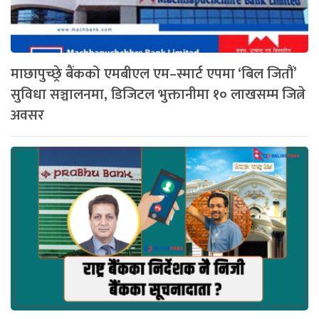
माछापुच्छ्रे बैंकको एमबीएल एम–स्मार्ट एपमा ‘बिल जितौं’
सुविधा सञ्चालनमा, डिजिटल भुक्तानीमा १० लाखसम्म जित्ने
अवसर