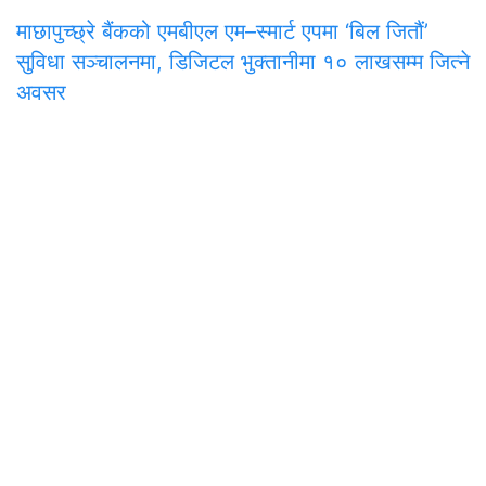
माछापुच्छ्रे बैंकको एमबीएल एम–स्मार्ट एपमा ‘बिल जितौं’
सुविधा सञ्चालनमा, डिजिटल भुक्तानीमा १० लाखसम्म जित्ने
अवसर
समाचार
राजनीति
अन्तरवार्ता
सम्पादकीय
टिप्पणी
अर्थ
प
मुख्य कार्यालय
अनामनगर-२९, काठमाडाैँ
०१-४७७१३३९
onlinepana@gmail.com