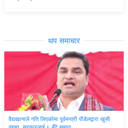
थप समाचार
वैद्यखानाले गति लिएकोमा पूर्वमन्त्री पौडेलद्वारा खुसी
व्यक्त, सरकारलाई ६ बुँदे सुझाव