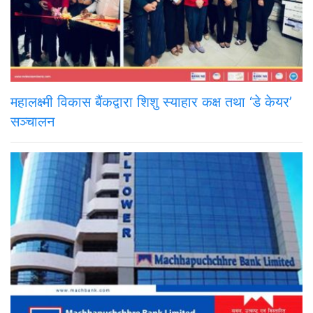
महालक्ष्मी विकास बैंकद्वारा शिशु स्याहार कक्ष तथा ‘डे केयर’
सञ्चालन