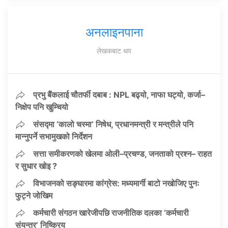
अनलाइनपाना
लेखकबाट थप
प्रभु बैंकलाई चौतर्फी दबाब : NPL बढ्यो, नाफा घट्यो, कर्जा–
निक्षेप पनि खुम्चियो
संसद्मा ‘कालो चस्मा’ निषेध, प्रधानमन्त्री र मन्त्रीले पनि
मान्नुपर्ने सभामुखको निर्देशन
सत्ता समीकरणको खेलमा ओली–प्रचण्ड, जनताको प्रश्न– राहत
र सुधार खोइ ?
विभाजनको सङ्घारमा कांग्रेस: मध्यमार्गी बाटो नखोजिए पुनः
फुट्ने जोखिम
कर्मचारी संगठन खारेजीपछि राजनीतिक दलका ‘कर्मचारी
संयन्त्र’ निष्क्रिय