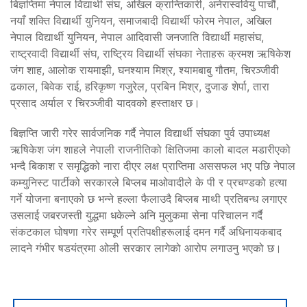
बिज्ञप्तिमा नेपाल विद्यार्थी संघ, अखिल क्रान्तिकारी, अनेरास्ववियु पाचौं,
नयाँ शक्ति विद्यार्थी युनियन, समाजबादी विद्यार्थी फोरम नेपाल, अखिल
नेपाल विद्यार्थी युनियन, नेपाल आदिवासी जनजाति विद्यार्थी महासंघ,
राष्ट्रवादी विद्यार्थी संघ, राष्ट्रिय विद्यार्थी संघका नेताहरू क्रमश ऋषिकेश
जंग शाह, आलोक रायमाझी, घनश्याम मिश्र, श्यामबाबु गौतम, चिरञ्जीवी
ढकाल, बिवेक राई, हरिकृष्ण गजुरेल, प्रबिन मिश्र, दुजाङ शेर्पा, तारा
प्रसाद अर्याल र चिरञ्जीवी यादवको हस्ताक्षर छ।
बिज्ञप्ति जारी गरेर सार्वजनिक गर्दै नेपाल विद्यार्थी संघका पुर्व उपाध्यक्ष
ऋषिकेश जंग शाहले नेपाली राजनीतिको क्षितिजमा कालो बादल मडारीएको
भन्दै बिकाश र समृद्धिको नारा दीएर लक्ष प्राप्तिमा अससफल भए पछि नेपाल
कम्युनिस्ट पार्टीको सरकारले बिप्लब माओवादीले के पी र प्रचण्डको हत्या
गर्ने योजना बनाएको छ भन्ने हल्ला फैलाउदै बिप्लब माथी प्रतिबन्ध लगाएर
उसलाई जबरजस्ती युद्धमा धकेल्ने अनि मुलुकमा सेना परिचालन गर्दै
संकटकाल घोषणा गरेर सम्पूर्ण प्रतिपक्षीहरूलाई दमन गर्दै अधिनायकबाद
लादने गंभीर षडयंत्रमा ओली सरकार लागेको आरोप लगाउनु भएको छ।