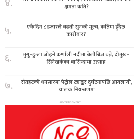
४.
क्षमता कति?
एकैदिन ८ हजारले बढ्यो सुनको मूल्य, कतिमा हुँदैछ
५.
काराेबार?
मुगु–हुम्ला जोड्ने कर्णाली नदीमा बेलीब्रिज बन्ने, दोमुख–
६.
सिनेखर्कका बासिन्दामा उत्साह
रौतहटको धनसारमा पेट्रोल ट्याङ्कर दुर्घटनापछि आगलागी,
७.
चालक नियन्त्रणमा