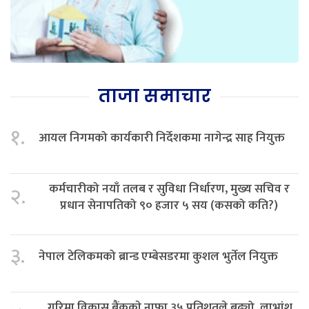
ताजा समाचार
१.
आयल निगमको कार्यकारी निर्देशकमा नागेन्द्र साह नियुक्त
कर्मचारीको नयाँ तलब र सुविधा निर्धारण, मुख्य सचिव र
२.
प्रधान सेनापतिको ९० हजार ५ सय (कसको कति?)
३.
नेपाल टेलिकमको ब्रान्ड एम्बेसडरमा कुशल भुर्तेल नियुक्त
गरिमा विकास बैंककाे नाफा ३५ प्रतिशतले बढ्यो, लाभांश