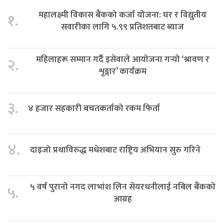
महालक्ष्मी विकास बैंकको कर्जा योजना: घर र विद्युतीय
१.
सवारीका लागि ५.९९ प्रतिशतबाट ब्याज
महिलाहरू सम्मान गर्दै इसेवाले आयोजना गर्‍यो ‘श्रावण र
२.
शृङ्गार’ कार्यक्रम
३.
४ हजार सहकारी बचतकर्ताको रकम फिर्ता
४.
दाइजो प्रथाविरुद्ध मधेशबाट राष्ट्रिय अभियान सुरु गरिने
५ वर्ष पुरानो नगद लाभांश लिन सेयरधनीलाई नबिल बैंकको
५.
आग्रह