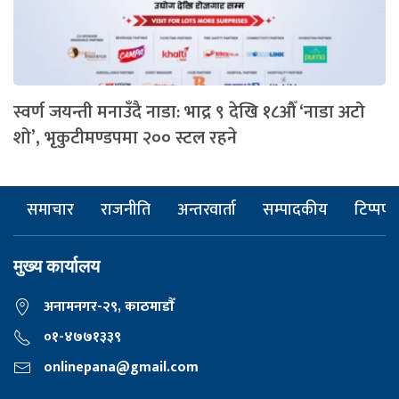
स्वर्ण जयन्ती मनाउँदै नाडा: भाद्र ९ देखि १८औँ ‘नाडा अटो
शो’, भृकुटीमण्डपमा २०० स्टल रहने
समाचार
राजनीति
अन्तरवार्ता
सम्पादकीय
टिप्पणी
मुख्य कार्यालय
अनामनगर-२९, काठमाडाैँ
०१-४७७१३३९
onlinepana@gmail.com