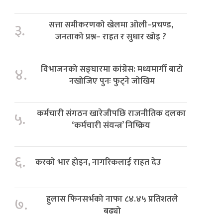
सत्ता समीकरणको खेलमा ओली–प्रचण्ड,
३.
जनताको प्रश्न– राहत र सुधार खोइ ?
विभाजनको सङ्घारमा कांग्रेस: मध्यमार्गी बाटो
४.
नखोजिए पुनः फुट्ने जोखिम
कर्मचारी संगठन खारेजीपछि राजनीतिक दलका
५.
‘कर्मचारी संयन्त्र’ निष्क्रिय
६.
करको भार होइन, नागरिकलाई राहत देउ
हुलास फिनसर्भको नाफा ८४.४५ प्रतिशतले
७.
बढ्यो