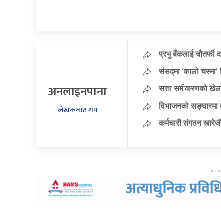
प्रभु बैंकलाई चौतर्फी 
संसद्मा ‘कालो चस्मा’ नि
अनलाइनपाना
सत्ता समीकरणको खेलम
विभाजनको सङ्घारमा कां
लेखकबाट थप
कर्मचारी संगठन खारेजी