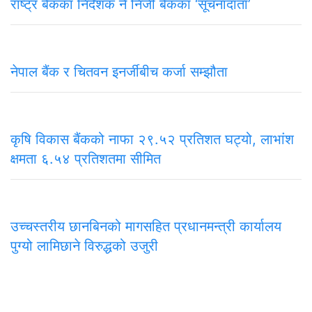
राष्ट्र बैंकका निर्देशक नै निजी बैंकका ‘सूचनादाता’
नेपाल बैंक र चितवन इनर्जीबीच कर्जा सम्झौता
कृषि विकास बैंकको नाफा २९.५२ प्रतिशत घट्यो, लाभांश
क्षमता ६.५४ प्रतिशतमा सीमित
उच्चस्तरीय छानबिनको मागसहित प्रधानमन्त्री कार्यालय
पुग्यो लामिछाने विरुद्धको उजुरी
समाचार
राजनीति
अन्तरवार्ता
सम्पादकीय
टिप्पणी
अर्थ
प