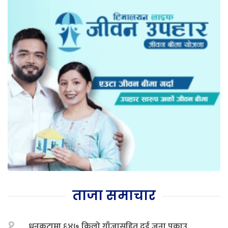
ताजा समाचार
१.
धनकुटामा ६४७ किलो गाँजासहित दुई जना पक्राउ