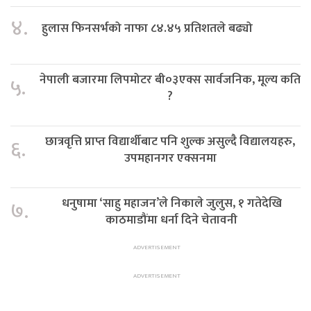
४.
हुलास फिनसर्भको नाफा ८४.४५ प्रतिशतले बढ्यो
नेपाली बजारमा लिपमोटर बी०३एक्स सार्वजनिक, मूल्य कति
५.
?
छात्रवृत्ति प्राप्त विद्यार्थीबाट पनि शुल्क असुल्दै विद्यालयहरु,
६.
उपमहानगर एक्सनमा
धनुषामा ‘साहु महाजन’ले निकाले जुलुस, १ गतेदेखि
७.
काठमाडौंमा धर्ना दिने चेतावनी