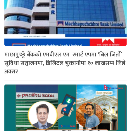
माछापुच्छ्रे बैंकको एमबीएल एम–स्मार्ट एपमा ‘बिल जितौं’
सुविधा सञ्चालनमा, डिजिटल भुक्तानीमा १० लाखसम्म जित्ने
अवसर