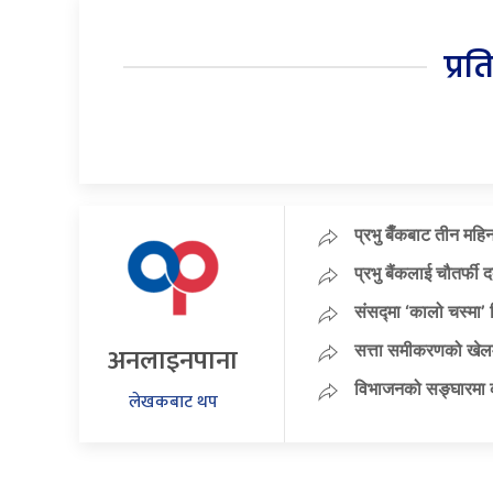
प्रत
प्रभु बैँकबाट तीन महि
प्रभु बैंकलाई चौतर्फी 
संसद्मा ‘कालो चस्मा’ नि
अनलाइनपाना
सत्ता समीकरणको खेलम
विभाजनको सङ्घारमा कां
लेखकबाट थप