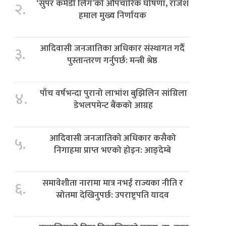
‘सुपर कमेडी लिग’को औपचारिक घोषणा, राजेश
२.
हमाल मुख्य निर्णायक
आदिवासी जनजातिका अधिकार संस्थागत गर्दै
३.
पुस्तान्तरण गर्नुपर्छ: मन्त्री श्रेष्ठ
पाँच वर्षभन्दा पुरानो लाभांश बुझिलिन सांग्रिला
४.
डेभलपमेन्ट बैंकको आग्रह
आदिवासी जनजातिको अधिकार कसैको
५.
निगाहमा प्राप्त भएको होइन: आङ्देम्बे
समावेशीता नारामा मात्र नभई राज्यका नीति र
६.
स्रोतमा देखिनुपर्छ: उपराष्ट्रपति यादव