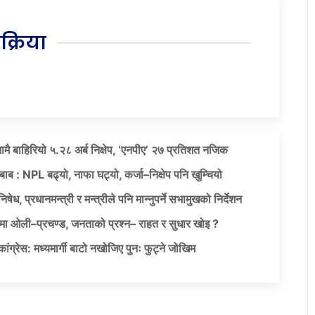
िक्रिया
नामै बाहिरियो ५.२८ अर्ब निक्षेप, ‘एनपीए’ २७ प्रतिशत नजिक
दबाब : NPL बढ्यो, नाफा घट्यो, कर्जा–निक्षेप पनि खुम्चियो
षेध, प्रधानमन्त्री र मन्त्रीले पनि मान्नुपर्ने सभामुखको निर्देशन
ा ओली–प्रचण्ड, जनताको प्रश्न– राहत र सुधार खोइ ?
ग्रेस: मध्यमार्गी बाटो नखोजिए पुनः फुट्ने जोखिम