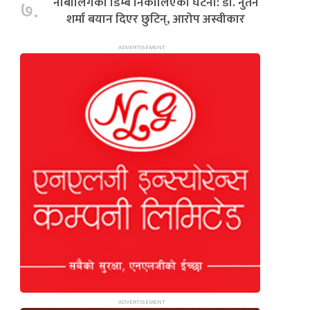
नाबालिगको डिम्ब निकालिएको घटना: डा. नुतन
७.
शर्मा बयान दिएर छुटिन्, आरोप अस्वीकार