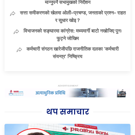
मान्नुपर्ने सभामुखको निर्देशन
सत्ता समीकरणको खेलमा ओली–प्रचण्ड, जनताको प्रश्न– राहत
र सुधार खोइ ?
विभाजनको सङ्घारमा कांग्रेस: मध्यमार्गी बाटो नखोजिए पुनः
फुट्ने जोखिम
कर्मचारी संगठन खारेजीपछि राजनीतिक दलका ‘कर्मचारी
संयन्त्र’ निष्क्रिय
थप समाचार