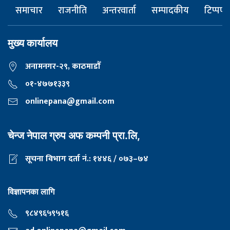
समाचार
राजनीति
अन्तरवार्ता
सम्पादकीय
टिप्पणी
मुख्य कार्यालय
अनामनगर-२९, काठमाडाैँ
०१-४७७१३३९
onlinepana@gmail.com
चेन्ज नेपाल ग्रुप अफ कम्पनी प्रा.लि,
सूचना विभाग दर्ता नं.: १४४६ / ०७३–७४
विज्ञापनका लागि
९८४९६५९५१६