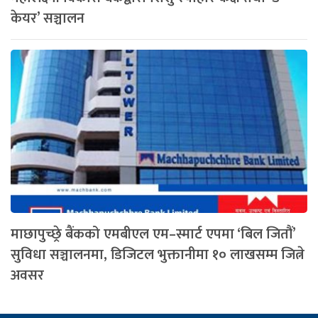
केयर’ सञ्चालन
माछापुच्छ्रे बैंकको एमबीएल एम–स्मार्ट एपमा ‘बिल जितौं’
सुविधा सञ्चालनमा, डिजिटल भुक्तानीमा १० लाखसम्म जित्ने
अवसर