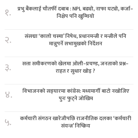
प्रभु बैंकलाई चौतर्फी दबाब : NPL बढ्यो, नाफा घट्यो, कर्जा–
१.
निक्षेप पनि खुम्चियो
संसद्मा ‘कालो चस्मा’ निषेध, प्रधानमन्त्री र मन्त्रीले पनि
२.
मान्नुपर्ने सभामुखको निर्देशन
सत्ता समीकरणको खेलमा ओली–प्रचण्ड, जनताको प्रश्न–
३.
राहत र सुधार खोइ ?
विभाजनको सङ्घारमा कांग्रेस: मध्यमार्गी बाटो नखोजिए
४.
पुनः फुट्ने जोखिम
कर्मचारी संगठन खारेजीपछि राजनीतिक दलका ‘कर्मचारी
५.
संयन्त्र’ निष्क्रिय