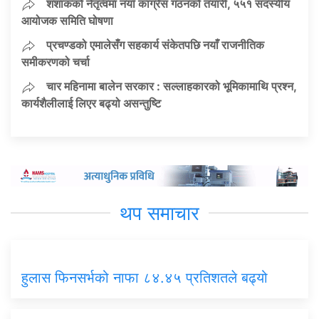
शशांकको नेतृत्वमा नयाँ कांग्रेस गठनको तयारी, ५५१ सदस्यीय
आयोजक समिति घोषणा
प्रचण्डको एमालेसँग सहकार्य संकेतपछि नयाँ राजनीतिक
समीकरणको चर्चा
चार महिनामा बालेन सरकार : सल्लाहकारको भूमिकामाथि प्रश्न,
कार्यशैलीलाई लिएर बढ्यो असन्तुष्टि
थप समाचार
हुलास फिनसर्भको नाफा ८४.४५ प्रतिशतले बढ्यो