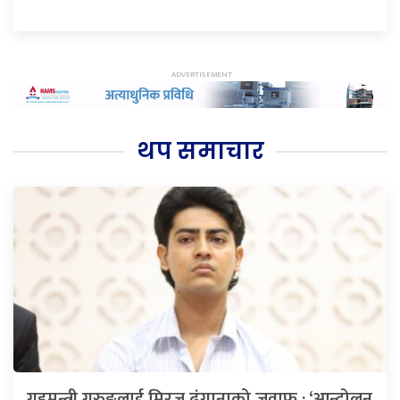
थप समाचार
गृहमन्त्री गुरुङलाई मिरज ढुंगानाको जवाफ : ‘आन्दोलन