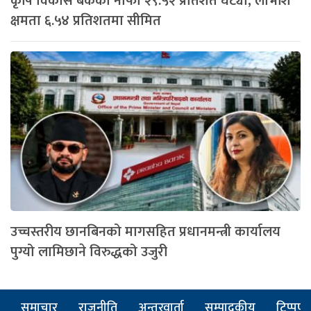
कृषि विकास बैंकको नाफा २९.५२ प्रतिशत घट्यो, लाभांश
क्षमता ६.५४ प्रतिशतमा सीमित
उच्चस्तरीय छानबिनको मागसहित प्रधानमन्त्री कार्यालय
पुग्यो लामिछाने विरुद्धको उजुरी
समाचार
राजनीति
अन्तरवार्ता
सम्पादकीय
टिप्पणी