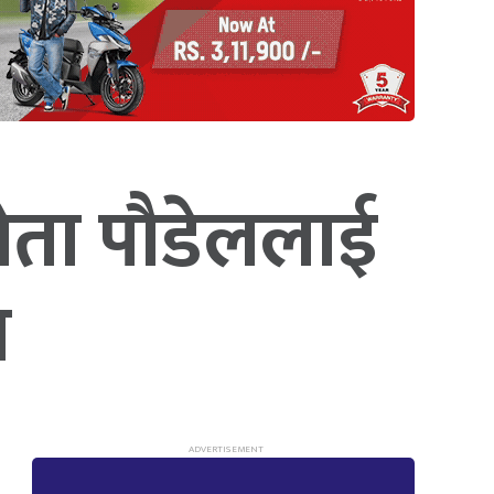
नेता पौडेललाई
न