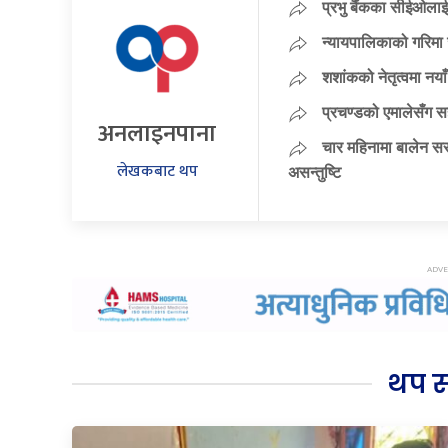
प्रभु बैंकका सीईओलाई
न्यायपालिकाको गरिमा 
शशांकको नेतृत्वमा न
प्रचण्डको एमालेसँग 
अनलाइनपाना
चार महिनामा बालेन सर
लेखकबाट थप
असन्तुष्टि
थप 