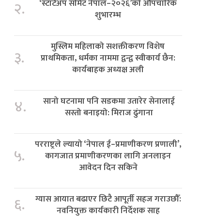
‘स्टार्टअप समिट नेपाल–२०२६’को औपचारिक
२.
शुभारम्भ
मुस्लिम महिलाको सशक्तीकरण विशेष
३.
प्राथमिकता, धर्मका नाममा द्वन्द्व स्वीकार्य छैन:
कार्यबाहक अध्यक्ष अली
सानो घटनामा पनि सडकमा उतारेर सेनालाई
४.
सस्तो बनाइयो: मिराज ढुंगाना
परराष्ट्रले ल्यायो ‘नेपाल ई–प्रमाणीकरण प्रणाली’,
५.
कागजात प्रमाणीकरणका लागि अनलाइन
आवेदन दिन सकिने
ग्यास आयात बढाएर छिटै आपूर्ती सहज गराउछौँ:
६.
नवनियुक्त कार्यकारी निर्देशक साह