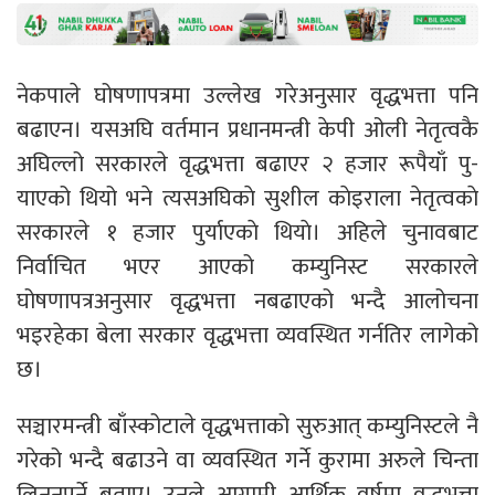
नेकपाले घोषणापत्रमा उल्लेख गरेअनुसार वृद्धभत्ता पनि
बढाएन। यसअघि वर्तमान प्रधानमन्त्री केपी ओली नेतृत्वकै
अघिल्लो सरकारले वृद्धभत्ता बढाएर २ हजार रूपैयाँ पु-
याएको थियो भने त्यसअघिकाे सुशील काेइराला नेतृत्वकाे
सरकारले १ हजार पुर्याएकाे थियाे। अहिले चुनावबाट
निर्वाचित भएर आएको कम्युनिस्ट सरकारले
घोषणापत्रअनुसार वृद्धभत्ता नबढाएको भन्दै आलोचना
भइरहेका बेला सरकार वृद्धभत्ता व्यवस्थित गर्नतिर लागेको
छ।
सञ्चारमन्त्री बाँस्कोटाले वृद्धभत्ताको सुरुआत् कम्युनिस्टले नै
गरेको भन्दै बढाउने वा व्यवस्थित गर्ने कुरामा अरुले चिन्ता
लिनुनपर्ने बताए। उनले आगामी आर्थिक वर्षमा वृद्धभत्ता