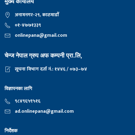
मुख्य कार्यालय
अनामनगर-२९, काठमाडाैँ
०१-४७७१३३९
onlinepana@gmail.com
चेन्ज नेपाल ग्रुप अफ कम्पनी प्रा.लि,
सूचना विभाग दर्ता नं.: १४४६ / ०७३–७४
विज्ञापनका लागि
९८४९६५९५१६
ad.onlinepana@gmail.com
निर्देशक