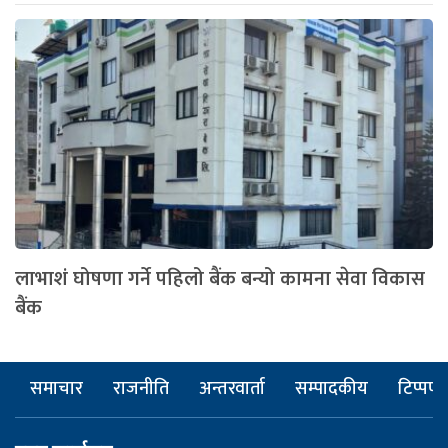
लाभाशं घोषणा गर्ने पहिलो बैंक बन्यो कामना सेवा विकास
बैंक
समाचार
राजनीति
अन्तरवार्ता
सम्पादकीय
टिप्पणी