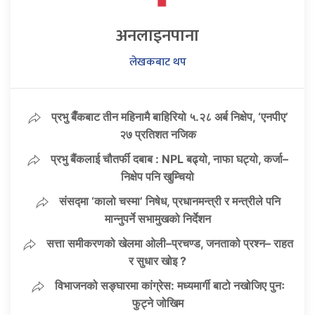
अनलाइनपाना
लेखकबाट थप
प्रभु बैँकबाट तीन महिनामै बाहिरियो ५.२८ अर्ब निक्षेप, ‘एनपीए’
२७ प्रतिशत नजिक
प्रभु बैंकलाई चौतर्फी दबाब : NPL बढ्यो, नाफा घट्यो, कर्जा–
निक्षेप पनि खुम्चियो
संसद्मा ‘कालो चस्मा’ निषेध, प्रधानमन्त्री र मन्त्रीले पनि
मान्नुपर्ने सभामुखको निर्देशन
सत्ता समीकरणको खेलमा ओली–प्रचण्ड, जनताको प्रश्न– राहत
र सुधार खोइ ?
विभाजनको सङ्घारमा कांग्रेस: मध्यमार्गी बाटो नखोजिए पुनः
फुट्ने जोखिम