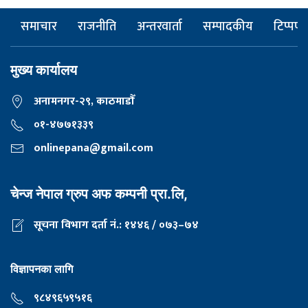
समाचार
राजनीति
अन्तरवार्ता
सम्पादकीय
टिप्पणी
मुख्य कार्यालय
अनामनगर-२९, काठमाडाैँ
०१-४७७१३३९
onlinepana@gmail.com
चेन्ज नेपाल ग्रुप अफ कम्पनी प्रा.लि,
सूचना विभाग दर्ता नं.: १४४६ / ०७३–७४
विज्ञापनका लागि
९८४९६५९५१६