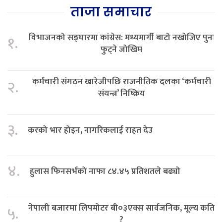
ताजा समाचार
विभाजनको सङ्घारमा कांग्रेस: मध्यमार्गी बाटो नखोजिए पुनः
१.
फुट्ने जोखिम
कर्मचारी संगठन खारेजीपछि राजनीतिक दलका ‘कर्मचारी
२.
संयन्त्र’ निष्क्रिय
३.
करको भार होइन, नागरिकलाई राहत देउ
४.
हुलास फिनसर्भको नाफा ८४.४५ प्रतिशतले बढ्यो
नेपाली बजारमा लिपमोटर बी०३एक्स सार्वजनिक, मूल्य कति
५.
?