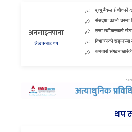
प्रभु बैंकलाई चौतर्फी 
संसद्मा ‘कालो चस्मा’ नि
अनलाइनपाना
सत्ता समीकरणको खेलम
विभाजनको सङ्घारमा कां
लेखकबाट थप
कर्मचारी संगठन खारेजी
थप 