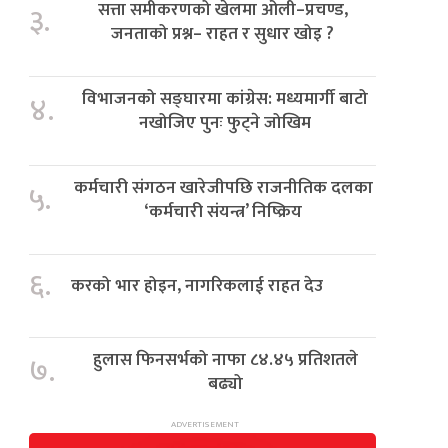
सत्ता समीकरणको खेलमा ओली–प्रचण्ड,
३.
जनताको प्रश्न– राहत र सुधार खोइ ?
विभाजनको सङ्घारमा कांग्रेस: मध्यमार्गी बाटो
४.
नखोजिए पुनः फुट्ने जोखिम
कर्मचारी संगठन खारेजीपछि राजनीतिक दलका
५.
‘कर्मचारी संयन्त्र’ निष्क्रिय
६.
करको भार होइन, नागरिकलाई राहत देउ
हुलास फिनसर्भको नाफा ८४.४५ प्रतिशतले
७.
बढ्यो