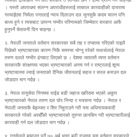
। यस्तो अपराधमा संलग्न अपराधीहरुलाई तत्काल कारवाहीको दायरामा
नल्याईएमा निर्मला पन्तलाई न्याय दिलाउन दल जुनसुकै कदम चाल्न पनि
बाध्य हुने र त्यसबाट उत्पन्न गम्भीर परिणामको जिम्मेवार सरकार आफै
हुनुपर्ने चेतावनी दिन चाहन्छ ।
२. नेपाली जनताले वर्तमान सरकारका सबै तह र तप्कामा गरिएको पाइलै
पिछेको भ्रष्टाचारका कारण निकै समस्या भोग्नु परेको यथार्थलाई नेपाल
तरुण दलले गम्भीर ढंगबाट लिएको छ । देशमा जताततै व्यप्त वर्तमान
सरकारकै संरक्षणमा भएका भ्रष्टाचारको अन्त्य गर्न र राष्ट्रलाई शून्य
भ्रष्टाचारमा ल्याई जनताको दैनिक जीवनलाई सहज र सरल बनाउन दल
जोडदार माग गर्दछ ।
३. नेपाल वायुसेवा निगममा वाईड बडी जहाज खरिदमा भएको अकुत
भ्रष्टाचारको नेपाल तरुण दल घोर निन्दा र भत्र्सना गर्दछ । नेपाल र
नेपाली जनताकै बेइज्जत र शिर निहुराउने गरी यस अधिनायकवादी
सरकारले गरेको अरबौँको भ्रष्टाचारको तुरुन्त छानबिन गरी भ्रष्टाचारीलाई
कारवाही गर्न दल जोडदार माग गर्दछ ।
४. एनसेलले बुझाउनु पर्ने ७० अर्ब भन्दा बढी राजस्व यस वर्तमान सरकारले