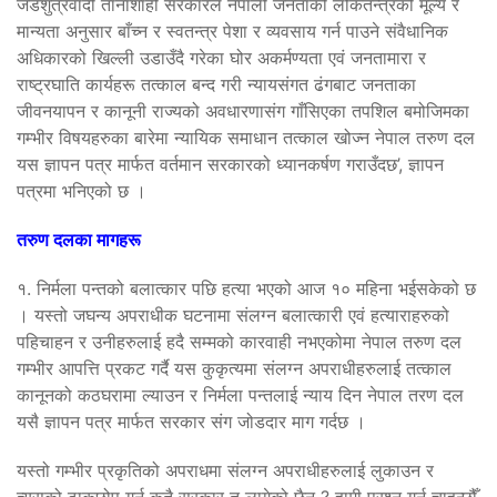
जडशुत्रवादी तानाशाही सरकारले नेपाली जनताको लोकतन्त्रको मूल्य र
मान्यता अनुसार बाँच्न र स्वतन्त्र पेशा र व्यवसाय गर्न पाउने संवैधानिक
अधिकारको खिल्ली उडाउँदै गरेका घोर अकर्मण्यता एवं जनतामारा र
राष्ट्रघाति कार्यहरू तत्काल बन्द गरी न्यायसंगत ढंगबाट जनताका
जीवनयापन र कानूनी राज्यको अवधारणासंग गाँसिएका तपशिल बमोजिमका
गम्भीर विषयहरुका बारेमा न्यायिक समाधान तत्काल खोज्न नेपाल तरुण दल
यस ज्ञापन पत्र मार्फत वर्तमान सरकारको ध्यानकर्षण गराउँदछ’, ज्ञापन
पत्रमा भनिएको छ ।
तरुण दलका मागहरू
१. निर्मला पन्तको बलात्कार पछि हत्या भएको आज १० महिना भईसकेको छ
। यस्तो जघन्य अपराधीक घटनामा संलग्न बलात्कारी एवं हत्याराहरुको
पहिचाहन र उनीहरुलाई हदै सम्मको कारवाही नभएकोमा नेपाल तरुण दल
गम्भीर आपत्ति प्रकट गर्दै यस कुकृत्यमा संलग्न अपराधीहरुलाई तत्काल
कानूनको कठघरामा ल्याउन र निर्मला पन्तलाई न्याय दिन नेपाल तरण दल
यसै ज्ञापन पत्र मार्फत सरकार संग जोडदार माग गर्दछ ।
यस्तो गम्भीर प्रकृतिको अपराधमा संलग्न अपराधीहरुलाई लुकाउन र
त्यसको ढाकछोप गर्न कतै सरकार त लागेको छैन ? हामी प्रश्न गर्न चाहन्छौँ