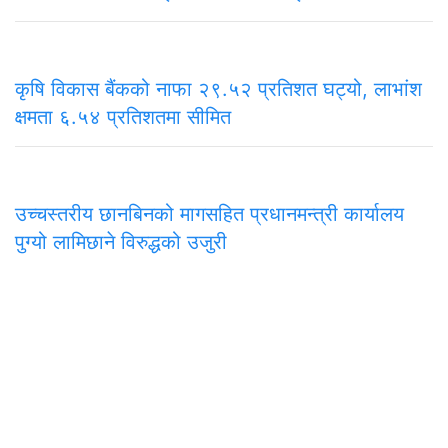
कृषि विकास बैंकको नाफा २९.५२ प्रतिशत घट्यो, लाभांश
क्षमता ६.५४ प्रतिशतमा सीमित
उच्चस्तरीय छानबिनको मागसहित प्रधानमन्त्री कार्यालय
पुग्यो लामिछाने विरुद्धको उजुरी
समाचार
राजनीति
अन्तरवार्ता
सम्पादकीय
टिप्पणी
अर्थ
प
मुख्य कार्यालय