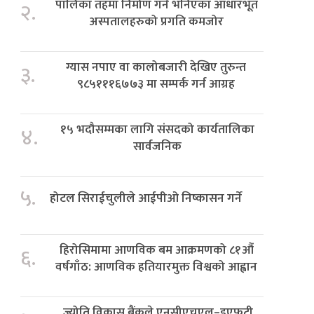
पालिका तहमा निर्माण गर्ने भनिएका आधारभूत
२.
अस्पतालहरुको प्रगति कमजोर
ग्यास नपाए वा कालोबजारी देखिए तुरुन्त
३.
९८५१११६७७३ मा सम्पर्क गर्न आग्रह
१५ भदौसम्मका लागि संसदको कार्यतालिका
४.
सार्वजनिक
५.
होटल सिराईचुलीले आईपीओ निष्कासन गर्ने
हिरोसिमामा आणविक बम आक्रमणको ८१औं
६.
वर्षगाँठ: आणविक हतियारमुक्त विश्वको आह्वान
ज्योति विकास बैंकले एनसीएचएल–इएफटी