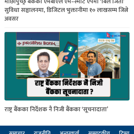
माछापुच्छ्रे बैंकको एमबीएल एम–स्मार्ट एपमा ‘बिल जितौं’
सुविधा सञ्चालनमा, डिजिटल भुक्तानीमा १० लाखसम्म जित्ने
अवसर
राष्ट्र बैंकका निर्देशक नै निजी बैंकका ‘सूचनादाता’
समाचार
राजनीति
अन्तरवार्ता
सम्पादकीय
टिप्पणी