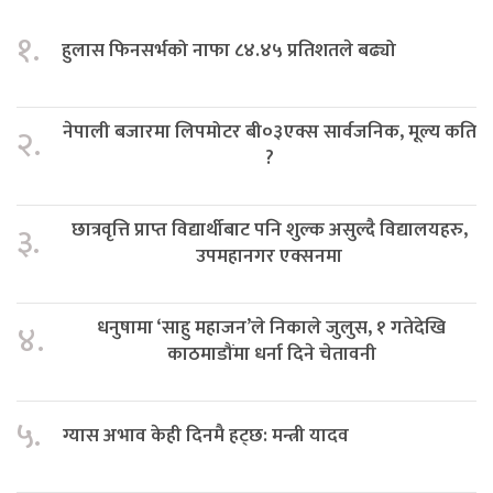
१.
हुलास फिनसर्भको नाफा ८४.४५ प्रतिशतले बढ्यो
नेपाली बजारमा लिपमोटर बी०३एक्स सार्वजनिक, मूल्य कति
२.
?
छात्रवृत्ति प्राप्त विद्यार्थीबाट पनि शुल्क असुल्दै विद्यालयहरु,
३.
उपमहानगर एक्सनमा
धनुषामा ‘साहु महाजन’ले निकाले जुलुस, १ गतेदेखि
४.
काठमाडौंमा धर्ना दिने चेतावनी
५.
ग्यास अभाव केही दिनमै हट्छ: मन्त्री यादव