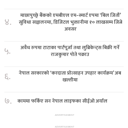
माछापुच्छ्रे बैंकको एमबीएल एम–स्मार्ट एपमा ‘बिल जितौं’
४.
सुविधा सञ्चालनमा, डिजिटल भुक्तानीमा १० लाखसम्म जित्ने
अवसर
अवैध रुपमा टाटाका पार्टपूर्जा तथा लुब्रिकेन्ट्स बिक्री गर्ने
५.
राजकुमार पोते पक्राउ
नेपाल सरकारको ‘करदाता प्रोत्साहन उपहार कार्यक्रम’ अब
६.
खल्तीमा
७.
काममा फर्किए सन नेपाल लाइफका सीईओ अर्याल