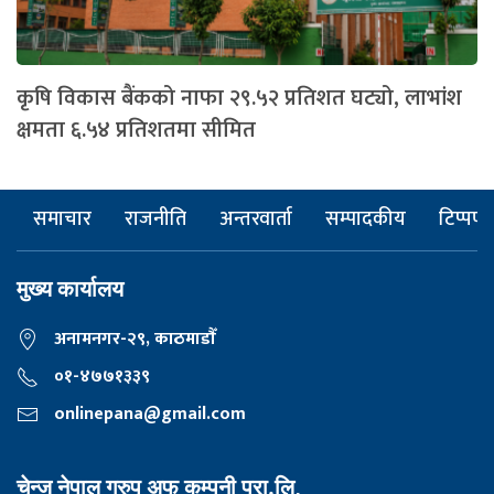
कृषि विकास बैंकको नाफा २९.५२ प्रतिशत घट्यो, लाभांश
क्षमता ६.५४ प्रतिशतमा सीमित
समाचार
राजनीति
अन्तरवार्ता
सम्पादकीय
टिप्पणी
मुख्य कार्यालय
अनामनगर-२९, काठमाडाैँ
०१-४७७१३३९
onlinepana@gmail.com
चेन्ज नेपाल ग्रुप अफ कम्पनी प्रा.लि,