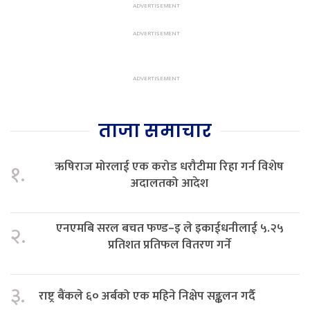
ताजा समाचार
ऋषिराज मोरलाई एक करोड धरौटीमा रिहा गर्न विशेष
१.
अदालतको आदेश
एनएमबि सरल बचत फण्ड–इ ले इकाईधनीलाई ५.२५
२.
प्रतिशत प्रतिफल वितरण गर्ने
३.
राष्ट्र बैंकले ६० अर्बको एक महिने निक्षेप सङ्कलन गर्दै