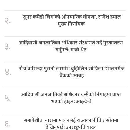
‘सुपर कमेडी लिग’को औपचारिक घोषणा, राजेश हमाल
२.
मुख्य निर्णायक
आदिवासी जनजातिका अधिकार संस्थागत गर्दै पुस्तान्तरण
३.
गर्नुपर्छ: मन्त्री श्रेष्ठ
पाँच वर्षभन्दा पुरानो लाभांश बुझिलिन सांग्रिला डेभलपमेन्ट
४.
बैंकको आग्रह
आदिवासी जनजातिको अधिकार कसैको निगाहमा प्राप्त
५.
भएको होइन: आङ्देम्बे
समावेशीता नारामा मात्र नभई राज्यका नीति र स्रोतमा
६.
देखिनुपर्छ: उपराष्ट्रपति यादव