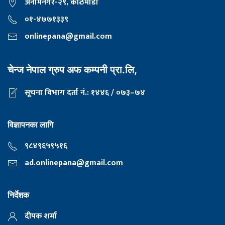
अनामनगर-२९, काठमाडाैँ
०१-४७७१३३९
onlinepana@gmail.com
चेन्ज नेपाल ग्रुप अफ कम्पनी प्रा.लि,
सूचना विभाग दर्ता नं.: १४४६ / ०७३–७४
विज्ञापनका लागि
९८४९६५९५१६
ad.onlinepana@gmail.com
निर्देशक
दीपक शर्मा