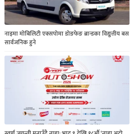
नाइमा मोबिलिटी एक्सपोमा डोङफेङ ब्रान्डका विद्युत्तीय बस
सार्वजनिक हुने
स्वर्ण जयन्ती मनाउँदै नाडा: भाद्र ९ देखि १८औँ ‘नाडा अटो