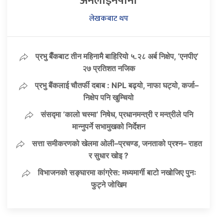
अनलाइनपाना
लेखकबाट थप
प्रभु बैँकबाट तीन महिनामै बाहिरियो ५.२८ अर्ब निक्षेप, ‘एनपीए’
२७ प्रतिशत नजिक
प्रभु बैंकलाई चौतर्फी दबाब : NPL बढ्यो, नाफा घट्यो, कर्जा–
निक्षेप पनि खुम्चियो
संसद्मा ‘कालो चस्मा’ निषेध, प्रधानमन्त्री र मन्त्रीले पनि
मान्नुपर्ने सभामुखको निर्देशन
सत्ता समीकरणको खेलमा ओली–प्रचण्ड, जनताको प्रश्न– राहत
र सुधार खोइ ?
विभाजनको सङ्घारमा कांग्रेस: मध्यमार्गी बाटो नखोजिए पुनः
फुट्ने जोखिम