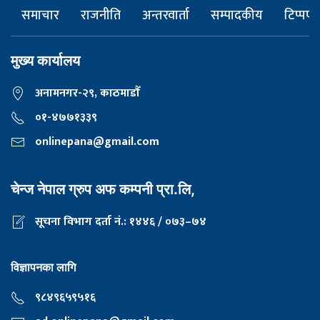
समाचार
राजनीति
अन्तरवार्ता
सम्पादकीय
टिप्पणी
मुख्य कार्यालय
अनामनगर-२९, काठमाडाैँ
०१-४७७१३३९
onlinepana@gmail.com
चेन्ज नेपाल ग्रुप अफ कम्पनी प्रा.लि,
सूचना विभाग दर्ता नं.: १४४६ / ०७३–७४
विज्ञापनका लागि
९८४९६५९५१६