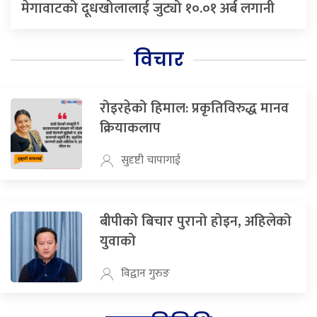
मेगावाटको दूधखोलालाई जुट्यो १०.०१ अर्ब लगानी
विचार
रोइरहेको हिमाल: प्रकृतिविरुद्ध मानव
क्रियाकलाप
सुदृष्टी चापागाई
बीपीको बिचार पुरानो होइन, अहिलेको
युवाको
विद्वान गुरुङ