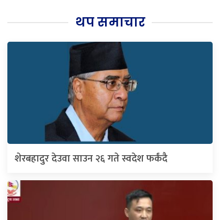
थप समाचार
शेरबहादुर देउवा साउन २६ गते स्वदेश फर्कंदै